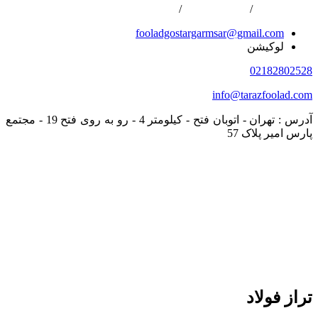
02166800422
/
02166808996
/
0216688867
fooladgostargarmsar@gmail.com
لوکیشن
02182802528
info@tarazfoolad.com
آدرس : تهران - اتوبان فتح - کیلومتر 4 - رو به روی فتح 19 - مجتمع
پارس امیر پلاک 57
تراز فولاد