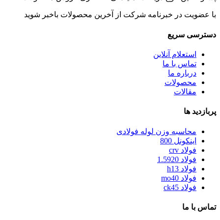
با عضویت در خبرنامه شرکت از آخرین محصولات باخبر شوید
دسترسی سریع
استعلام آنلاین
تماس با ما
درباره ما
محصولات
مقالات
پربازدید ها
محاسبه وزن لوله فولادی
اینکونل 800
فولاد crv
فولاد 1.5920
فولاد h13
فولاد mo40
فولاد ck45
تماس با ما