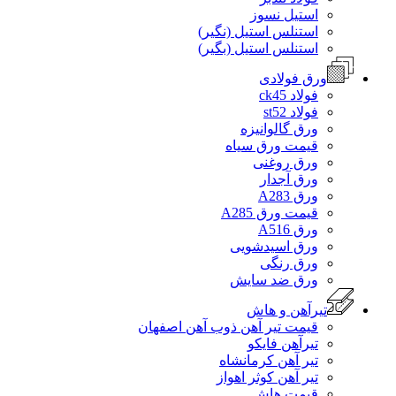
استیل نسوز
استنلس استیل (نگیر)
استنلس استیل (بگیر)
ورق فولادی
فولاد ck45
فولاد st52
ورق گالوانیزه
قیمت ورق سیاه
ورق روغنی
ورق آجدار
ورق A283
قیمت ورق A285
ورق A516
ورق اسیدشویی
ورق رنگی
ورق ضد سایش
تیرآهن و هاش
قیمت تیر آهن ذوب آهن اصفهان
تیرآهن فایکو
تیر آهن کرمانشاه
تیر آهن کوثر اهواز
قیمت هاش