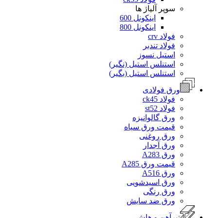
سوپر آلیاژ ها
اینکونل 600
اینکونل 800
فولاد crv
فولاد تندبر
استیل نسوز
استنلس استیل (نگیر)
استنلس استیل (بگیر)
ورق فولادی
فولاد ck45
فولاد st52
ورق گالوانیزه
قیمت ورق سیاه
ورق روغنی
ورق آجدار
ورق A283
قیمت ورق A285
ورق A516
ورق اسیدشویی
ورق رنگی
ورق ضد سایش
تیرآهن و هاش