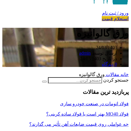
ورود / ثبت نام
استعلام قیمت
ورق گالوانیزه
24/03/1403
ارسال توسط
admin
در تاریخ 24/03/1403
0
دیدگاه
خانه
مقالات
ورق گالوانیزه
جستجو کردن
پربازدید ترین مقالات
فولاد اتومات در صنعت خودرو سازی
فولاد MO40 بهتر است یا فولاد ساده کربنی؟
چه عواملی روی قیمت ضایعات آهن تأثیر می گذارند؟