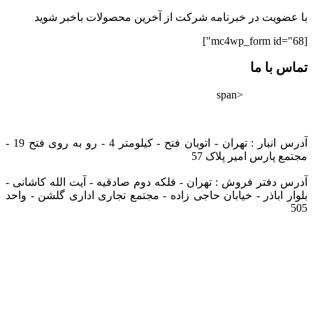
با عضویت در خبرنامه شرکت از آخرین محصولات باخبر شوید
[mc4wp_form id="68"]
تماس با ما
<span
02182802528
info@tarazfoolad.com
آدرس انبار : تهران - اتوبان فتح - کیلومتر 4 - رو به روی فتح 19 -
مجتمع پارس امیر پلاک 57
آدرس دفتر فروش : تهران - فلکه دوم صادقیه - آیت الله کاشانی -
بلوار اباذر - خیابان حاجی زاده - مجتمع تجاری اداری گلشن - واحد
505