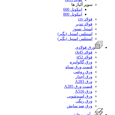
سوپر آلیاژ ها
اینکونل 600
اینکونل 800
فولاد crv
فولاد تندبر
استیل نسوز
استنلس استیل (نگیر)
استنلس استیل (بگیر)
ورق فولادی
فولاد ck45
فولاد st52
ورق گالوانیزه
قیمت ورق سیاه
ورق روغنی
ورق آجدار
ورق A283
قیمت ورق A285
ورق A516
ورق اسیدشویی
ورق رنگی
ورق ضد سایش
تیرآهن و هاش