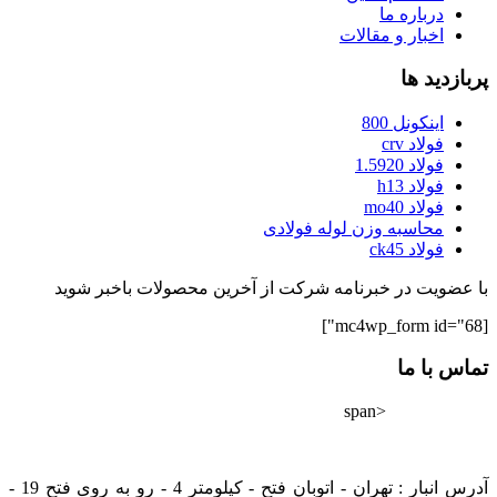
درباره ما
اخبار و مقالات
پربازدید ها
اینکونل 800
فولاد crv
فولاد 1.5920
فولاد h13
فولاد mo40
محاسبه وزن لوله فولادی
فولاد ck45
با عضویت در خبرنامه شرکت از آخرین محصولات باخبر شوید
[mc4wp_form id="68"]
تماس با ما
<span
02182802528
info@tarazfoolad.com
آدرس انبار : تهران - اتوبان فتح - کیلومتر 4 - رو به روی فتح 19 -