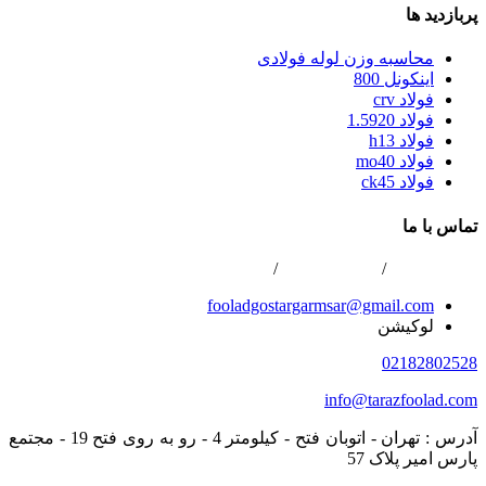
پربازدید ها
محاسبه وزن لوله فولادی
اینکونل 800
فولاد crv
فولاد 1.5920
فولاد h13
فولاد mo40
فولاد ck45
تماس با ما
02166800422
/
02166808996
/
0216688867
fooladgostargarmsar@gmail.com
لوکیشن
02182802528
info@tarazfoolad.com
آدرس : تهران - اتوبان فتح - کیلومتر 4 - رو به روی فتح 19 - مجتمع
پارس امیر پلاک 57