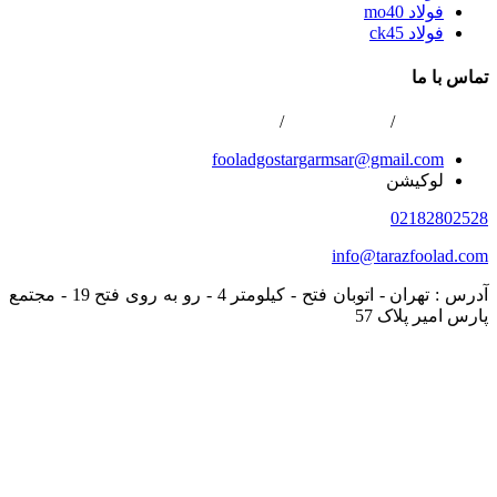
فولاد mo40
فولاد ck45
تماس با ما
02166800422
/
02166808996
/
0216688867
fooladgostargarmsar@gmail.com
لوکیشن
02182802528
info@tarazfoolad.com
آدرس : تهران - اتوبان فتح - کیلومتر 4 - رو به روی فتح 19 - مجتمع
پارس امیر پلاک 57