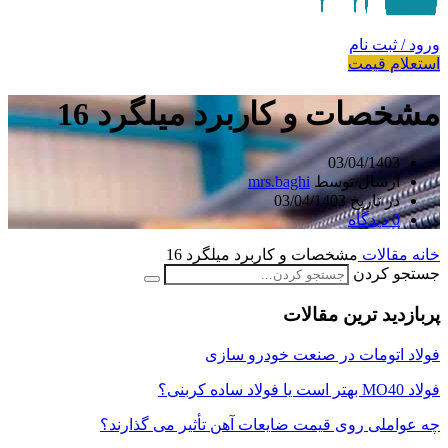
ورود / ثبت نام
استعلام قیمت
مشخصات و کاربرد میلگرد 16
03/04/1403
ارسال توسط
mrs.baghi
در تاریخ 03/04/1403
0
دیدگاه
خانه
مقالات
مشخصات و کاربرد میلگرد 16
جستجو کردن
پربازدید ترین مقالات
فولاد اتومات در صنعت خودرو سازی
فولاد MO40 بهتر است یا فولاد ساده کربنی؟
چه عواملی روی قیمت ضایعات آهن تأثیر می گذارند؟