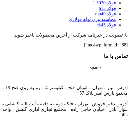
فولاد 1.5920
فولاد h13
فولاد mo40
محاسبه وزن لوله فولادی
فولاد ck45
با عضویت در خبرنامه شرکت از آخرین محصولات باخبر شوید
[mc4wp_form id="68"]
تماس با ما
<span
02182802528
info@tarazfoolad.com
آدرس انبار : تهران - اتوبان فتح - کیلومتر 4 - رو به روی فتح 19 -
مجتمع پارس امیر پلاک 57
آدرس دفتر فروش : تهران - فلکه دوم صادقیه - آیت الله کاشانی -
بلوار اباذر - خیابان حاجی زاده - مجتمع تجاری اداری گلشن - واحد
505