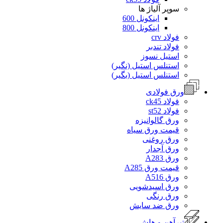
سوپر آلیاژ ها
اینکونل 600
اینکونل 800
فولاد crv
فولاد تندبر
استیل نسوز
استنلس استیل (نگیر)
استنلس استیل (بگیر)
ورق فولادی
فولاد ck45
فولاد st52
ورق گالوانیزه
قیمت ورق سیاه
ورق روغنی
ورق آجدار
ورق A283
قیمت ورق A285
ورق A516
ورق اسیدشویی
ورق رنگی
ورق ضد سایش
تیرآهن و هاش