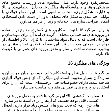
منحصربفرد وجود دارد، مثل استادیوم‌ های ورزشی، مجتمع‌ های
فرهنگی و هنری و نمایشگاه‌ ها، میلگرد 16 به دلیل انعطاف‌پذیری بالا
و قابلیت شکل‌پذیری، انتخاب مناسبی است. این مقطع فولادی با
توانایی خم شدن به شکل‌ های مختلف بدون از دست دادن استحکام،
امکان طراحی سازه‌ های خلاقانه و زیبا را فراهم می‌آورد.
بنابراین، میلگرد 16 با توجه به کاربرد های گسترده و تنوع در استفاده
در پروژه‌ های ساختمانی مختلف، گزینه‌ای ایده آل برای مهندسان و
طراحان است که به دنبال مواد ساختمانی با کارایی بالا و اطمینان از
دوام در طولانی مدت هستند. این مقطع فولادی نقش مؤثری در
پیشبرد صنعت ساخت و ساز و تحقق پروژه‌ های عمرانی با کیفیت
بالا دارد.
ویژگی‌ های میلگرد 16
میلگرد 16 به دلیل قطر و استحکام خاص خود، در میان مهندسان و
سازندگان بسیار محبوب است. این میلگرد که از جنس فولاد آلیاژی
ساخته شده، دارای خصوصیات فنی برجسته‌ای است که آن را برای
استفاده در پروژه‌ های عمرانی متفاوت مناسب می‌سازد.
مقاومت کششی بالا: این میلگرد ها قادر به تحمل نیرو های
کششی قابل توجه هستند، که آن‌ها را برای استفاده در سازه‌
های بتن آرمه که تحت نیرو های کشش زیاد قرار دارند، ایده‌آل
می‌سازد. به عنوان نمونه، در ساخت پل‌ ها و ستون‌ های بتن