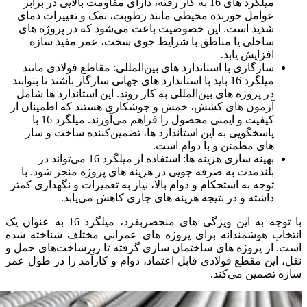
میلگرد های 16 به کار رفته، دارای مقاومت بالایی در برابر
عوامل خورنده محیطی مانند رطوبت، نمک و تغییرات دمای
شدید است. این خصوصیت باعث می‌شود که در پروژه‌ های
ساحلی یا مناطق با شرایط جوی سخت، عمر مفید سازه
افزایش یابد.
سازگاری با استاندارد های بین‌المللی: مقاطع فولادی مانند
میلگرد 16 باید با استاندارد های جهانی سازگار باشند تا بتوانند
در پروژه‌ های بین‌المللی به کار روند. این استاندارد ها شامل
آزمون‌ های کشش، خمش و جوشکاری هستند که اطمینان از
کیفیت و ایمنی محصول را فراهم می‌آورند. میلگرد 16 با
پاسخگویی به این استاندارد ها، تضمین‌کننده ساخت و ساز
های مطمئن و با دوام است.
بهینه‌ سازی هزینه‌ ها: استفاده از میلگرد 16 می‌تواند در
بلندمدت به صرفه‌ جویی در هزینه‌ های پروژه منجر شود. با
توجه به استحکام و دوام بالا، نیاز به تعمیرات و نگهداری کمتر
داشته و در نتیجه هزینه‌ های جاری کاهش می‌یابد.
با توجه به این ویژگی‌ های منحصربفرد، میلگرد 16 به عنوان یک
انتخاب هوشمندانه برای پروژه‌ های عمرانی مختلف شناخته شده
است. از پروژه‌ های ساختمان سازی گرفته تا زیرساخت‌های حمل و
نقل، این مقطع فولادی قابل اعتماد، دوام و کارآمد را در طول عمر
سازه تضمین می‌کند.