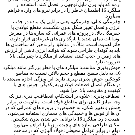
آرمه که باید وزن قابل توجهی را تحمل کنند، استفاده از
میلگرد 16 اطمینان خاطر را در برابر نیرو های وارده فراهم
می‌آورد.
چقرمگی عالی: چقرمگی، یعنی توانایی یک ماده در جذب
انرژی و تحمل تغییر شکل بدون شکست. مقطع فولادی با
چقرمگی بالا، در پروژه‌ های عمرانی که سازه‌ ها در معرض
نوسانات دمای شدید یا بارگذاری‌ های غیرعادی قرار دارند،
حائز اهمیت است. مثلاً، در مناطق زلزله‌خیز که ساختمان‌ ها
باید به گونه‌ای طراحی شوند که بتوانند انرژی ناشی از لرزش‌
های زمین را جذب کنند، استفاده از میلگرد با چقرمگی بالا
ضرورت دارد.
جوش‌ پذیری مناسب: میلگرد های با قطر بزرگتر مانند میلگرد
16، به دلیل سطح مقطع و حجم بالاتر، نسبت به مقاطع
کوچکتر، جوش‌ پذیری بهتری دارند. این ویژگی اجازه می‌دهد تا
در هنگام اتصال قطعات فولادی به یکدیگر، جوش‌ های با
کیفیت و مقاومت بالا اجرا شود.
انعطاف‌ پذیری: علاوه بر استحکام، انعطاف‌پ ذیری نیز یک
وجه تمایز کلیدی برای مقاطع فولاد است. مقاومت در برابر
خمش و تغییر شکل، به خصوص در پروژه‌ های عمرانی که در
آن‌ ها از قوس‌ ها و خمیدگی‌ های معماری استفاده می‌شود،
اهمیت دارد. میلگرد 16 با توانایی خم شدن بدون شکستن،
امکان طراحی سازه‌ های پیچیده و زیبا را فراهم می‌آورد.
دوام در برابر عوامل محیطی: فولاد آلیاژی که در ساخت