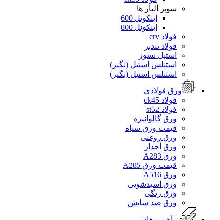
سوپر آلیاژ ها
اینکونل 600
اینکونل 800
فولاد crv
فولاد تندبر
استیل نسوز
استنلس استیل (نگیر)
استنلس استیل (بگیر)
ورق فولادی
فولاد ck45
فولاد st52
ورق گالوانیزه
قیمت ورق سیاه
ورق روغنی
ورق آجدار
ورق A283
قیمت ورق A285
ورق A516
ورق اسیدشویی
ورق رنگی
ورق ضد سایش
تیرآهن و هاش