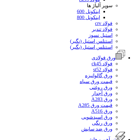
سوپر آلیاژ ها
اینکونل 600
اینکونل 800
فولاد crv
فولاد تندبر
استیل نسوز
استنلس استیل (نگیر)
استنلس استیل (بگیر)
ورق فولادی
فولاد ck45
فولاد st52
ورق گالوانیزه
قیمت ورق سیاه
ورق روغنی
ورق آجدار
ورق A283
قیمت ورق A285
ورق A516
ورق اسیدشویی
ورق رنگی
ورق ضد سایش
تیرآهن و هاش