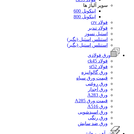
سوپر آلیاژ ها
اینکونل 600
اینکونل 800
فولاد crv
فولاد تندبر
استیل نسوز
استنلس استیل (نگیر)
استنلس استیل (بگیر)
ورق فولادی
فولاد ck45
فولاد st52
ورق گالوانیزه
قیمت ورق سیاه
ورق روغنی
ورق آجدار
ورق A283
قیمت ورق A285
ورق A516
ورق اسیدشویی
ورق رنگی
ورق ضد سایش
تیرآهن و هاش