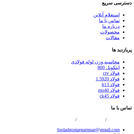
دسترسی سریع
استعلام آنلاین
تماس با ما
درباره ما
محصولات
مقالات
پربازدید ها
محاسبه وزن لوله فولادی
اینکونل 800
فولاد crv
فولاد 1.5920
فولاد h13
فولاد mo40
فولاد ck45
تماس با ما
02166800422
/
02166808996
/
0216688867
fooladgostargarmsar@gmail.com