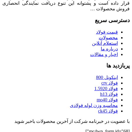
قرار داده است و پشتوانه این تنوع دریافت نمایندگی انحصاری
فروش محصولات …
دسترسی سریع
قیمت فولاد
محصولات
استعلام آنلاین
درباره ما
اخبار و مقالات
پربازدید ها
اینکونل 800
فولاد crv
فولاد 1.5920
فولاد h13
فولاد mo40
محاسبه وزن لوله فولادی
فولاد ck45
با عضویت در خبرنامه شرکت از آخرین محصولات باخبر شوید
[mc4wp_form id="68"]