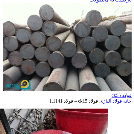
فولاد ck55
خانه
فولاد آلیاژی
فولاد ck15 – فولاد 1.1141