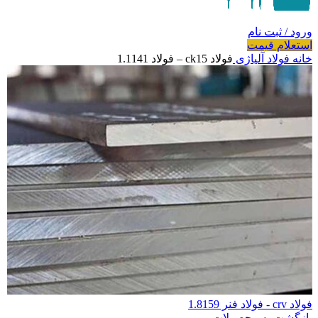
ورود / ثبت نام
استعلام قیمت
خانه
فولاد آلیاژی
فولاد ck15 – فولاد 1.1141
فولاد crv - فولاد فنر 1.8159
بازگشت به محصولات