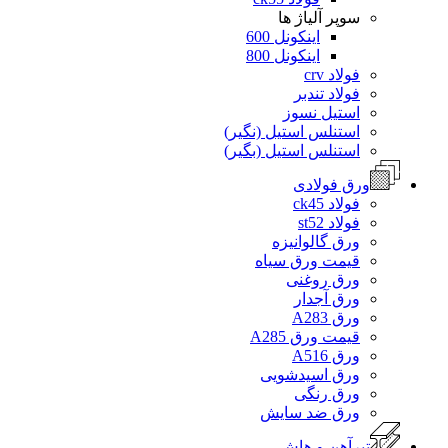
سوپر آلیاژ ها
اینکونل 600
اینکونل 800
فولاد crv
فولاد تندبر
استیل نسوز
استنلس استیل (نگیر)
استنلس استیل (بگیر)
ورق فولادی
فولاد ck45
فولاد st52
ورق گالوانیزه
قیمت ورق سیاه
ورق روغنی
ورق آجدار
ورق A283
قیمت ورق A285
ورق A516
ورق اسیدشویی
ورق رنگی
ورق ضد سایش
تیرآهن و هاش