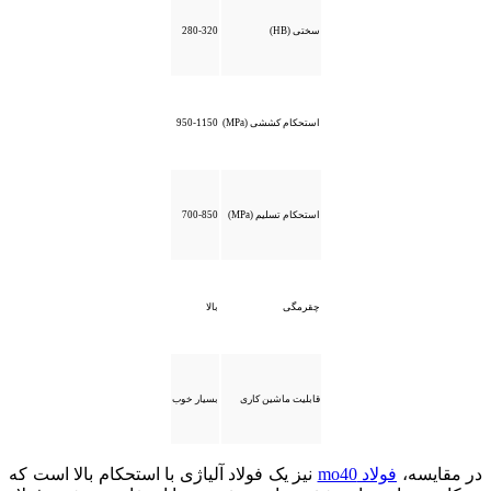
سختی (HB)
280-320
استحکام کششی (MPa)
950-1150
استحکام تسلیم (MPa)
700-850
چقرمگی
بالا
قابلیت ماشین‌ کاری
بسیار خوب
در مقایسه،
فولاد mo40
نیز یک فولاد آلیاژی با استحکام بالا است که