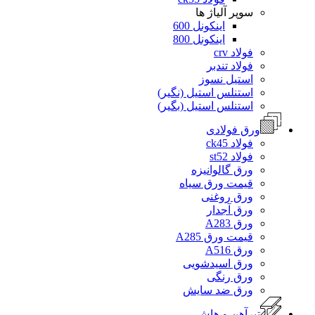
سوپر آلیاژ ها
اینکونل 600
اینکونل 800
فولاد crv
فولاد تندبر
استیل نسوز
استنلس استیل (نگیر)
استنلس استیل (بگیر)
ورق فولادی
فولاد ck45
فولاد st52
ورق گالوانیزه
قیمت ورق سیاه
ورق روغنی
ورق آجدار
ورق A283
قیمت ورق A285
ورق A516
ورق اسیدشویی
ورق رنگی
ورق ضد سایش
تیرآهن و هاش