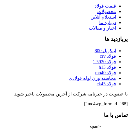
قیمت فولاد
محصولات
استعلام آنلاین
درباره ما
اخبار و مقالات
پربازدید ها
اینکونل 800
فولاد crv
فولاد 1.5920
فولاد h13
فولاد mo40
محاسبه وزن لوله فولادی
فولاد ck45
با عضویت در خبرنامه شرکت از آخرین محصولات باخبر شوید
[mc4wp_form id="68"]
تماس با ما
<span
02182802528