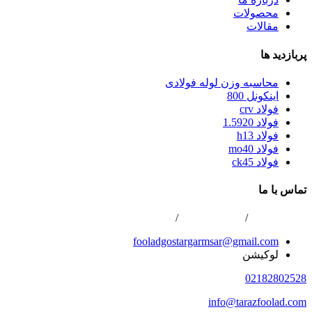
محصولات
مقالات
پربازدید ها
محاسبه وزن لوله فولادی
اینکونل 800
فولاد crv
فولاد 1.5920
فولاد h13
فولاد mo40
فولاد ck45
تماس با ما
02166800422
/
02166808996
/
0216688867
fooladgostargarmsar@gmail.com
لوکیشن
02182802528
info@tarazfoolad.com