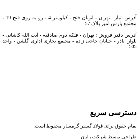
info@tarazfoolad.com
آدرس انبار : تهران - اتوبان فتح - کیلومتر 4 - رو به روی فتح 19 -
مجتمع پارس امیر پلاک 57
آدرس دفتر فروش : تهران - فلکه دوم صادقیه - آیت الله کاشانی -
بلوار اباذر - خیابان حاجی زاده - مجتمع تجاری اداری گلشن - واحد
505
دسترسی سریع
تمام حقوق برای فولاد گستر گرمسار محفوظ است.
طراحی توسط شرکت رایان