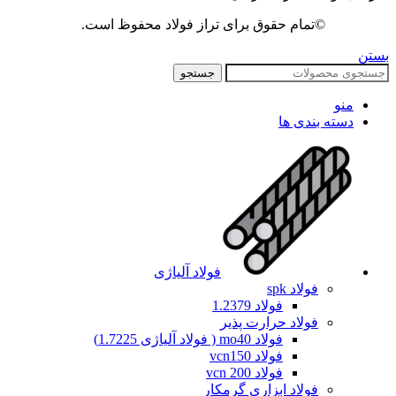
©تمام حقوق برای تراز فولاد محفوظ است.
بستن
جستجو
منو
دسته بندی ها
فولاد آلیاژی
فولاد spk
فولاد 1.2379
فولاد حرارت پذیر
فولاد mo40 ( فولاد آلیاژی 1.7225)
فولاد vcn150
فولاد vcn 200
فولاد ابزاری گرمکار