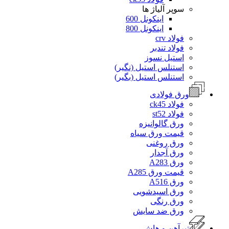
سوپر آلیاژ ها
اینکونل 600
اینکونل 800
فولاد crv
فولاد تندبر
استیل نسوز
استنلس استیل (نگیر)
استنلس استیل (بگیر)
ورق فولادی
فولاد ck45
فولاد st52
ورق گالوانیزه
قیمت ورق سیاه
ورق روغنی
ورق آجدار
ورق A283
قیمت ورق A285
ورق A516
ورق اسیدشویی
ورق رنگی
ورق ضد سایش
تیرآهن و هاش