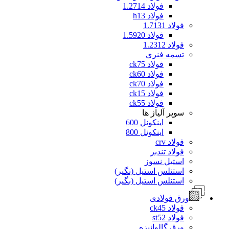
فولاد 1.2714
فولاد h13
فولاد 1.7131
فولاد 1.5920
فولاد 1.2312
تسمه فنری
فولاد ck75
فولاد ck60
فولاد ck70
فولاد ck15
فولاد ck55
سوپر آلیاژ ها
اینکونل 600
اینکونل 800
فولاد crv
فولاد تندبر
استیل نسوز
استنلس استیل (نگیر)
استنلس استیل (بگیر)
ورق فولادی
فولاد ck45
فولاد st52
ورق گالوانیزه