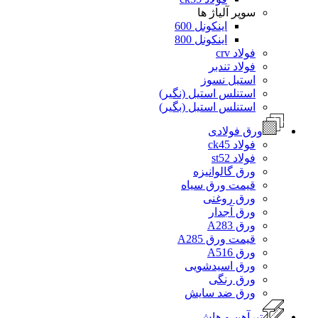
سوپر آلیاژ ها
اینکونل 600
اینکونل 800
فولاد crv
فولاد تندبر
استیل نسوز
استنلس استیل (نگیر)
استنلس استیل (بگیر)
ورق فولادی
فولاد ck45
فولاد st52
ورق گالوانیزه
قیمت ورق سیاه
ورق روغنی
ورق آجدار
ورق A283
قیمت ورق A285
ورق A516
ورق اسیدشویی
ورق رنگی
ورق ضد سایش
تیرآهن و هاش