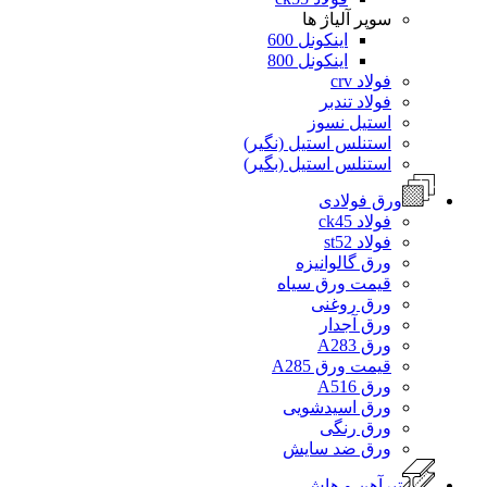
سوپر آلیاژ ها
اینکونل 600
اینکونل 800
فولاد crv
فولاد تندبر
استیل نسوز
استنلس استیل (نگیر)
استنلس استیل (بگیر)
ورق فولادی
فولاد ck45
فولاد st52
ورق گالوانیزه
قیمت ورق سیاه
ورق روغنی
ورق آجدار
ورق A283
قیمت ورق A285
ورق A516
ورق اسیدشویی
ورق رنگی
ورق ضد سایش
تیرآهن و هاش