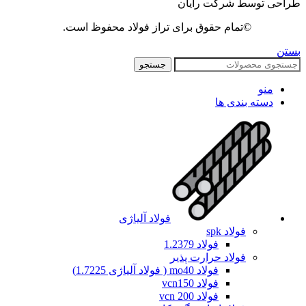
طراحی توسط شرکت رایان
©تمام حقوق برای تراز فولاد محفوظ است.
بستن
جستجو
منو
دسته بندی ها
فولاد آلیاژی
فولاد spk
فولاد 1.2379
فولاد حرارت پذیر
فولاد mo40 ( فولاد آلیاژی 1.7225)
فولاد vcn150
فولاد vcn 200