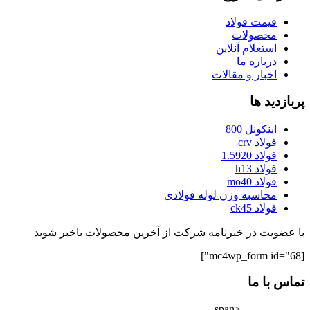
قیمت فولاد
محصولات
استعلام آنلاین
درباره ما
اخبار و مقالات
پربازدید ها
اینکونل 800
فولاد crv
فولاد 1.5920
فولاد h13
فولاد mo40
محاسبه وزن لوله فولادی
فولاد ck45
با عضویت در خبرنامه شرکت از آخرین محصولات باخبر شوید
[mc4wp_form id="68"]
تماس با ما
<span
02182802528