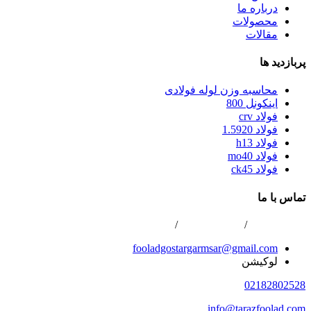
درباره ما
محصولات
مقالات
پربازدید ها
محاسبه وزن لوله فولادی
اینکونل 800
فولاد crv
فولاد 1.5920
فولاد h13
فولاد mo40
فولاد ck45
تماس با ما
02166800422
/
02166808996
/
0216688867
fooladgostargarmsar@gmail.com
لوکیشن
02182802528
info@tarazfoolad.com