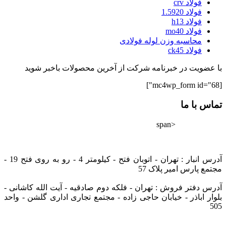
فولاد crv
فولاد 1.5920
فولاد h13
فولاد mo40
محاسبه وزن لوله فولادی
فولاد ck45
با عضویت در خبرنامه شرکت از آخرین محصولات باخبر شوید
[mc4wp_form id="68"]
تماس با ما
<span
02182802528
info@tarazfoolad.com
آدرس انبار : تهران - اتوبان فتح - کیلومتر 4 - رو به روی فتح 19 -
مجتمع پارس امیر پلاک 57
آدرس دفتر فروش : تهران - فلکه دوم صادقیه - آیت الله کاشانی -
بلوار اباذر - خیابان حاجی زاده - مجتمع تجاری اداری گلشن - واحد
505