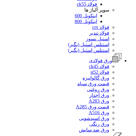
فولاد ck55
سوپر آلیاژ ها
اینکونل 600
اینکونل 800
فولاد crv
فولاد تندبر
استیل نسوز
استنلس استیل (نگیر)
استنلس استیل (بگیر)
ورق فولادی
فولاد ck45
فولاد st52
ورق گالوانیزه
قیمت ورق سیاه
ورق روغنی
ورق آجدار
ورق A283
قیمت ورق A285
ورق A516
ورق اسیدشویی
ورق رنگی
ورق ضد سایش