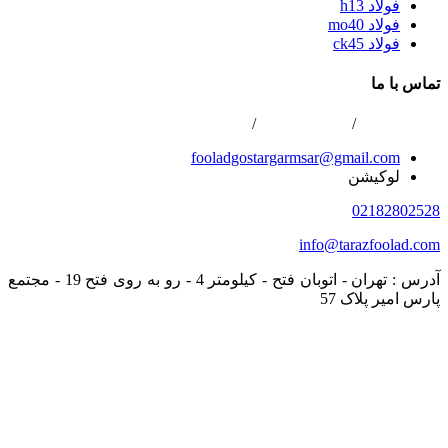
فولاد h13
فولاد mo40
فولاد ck45
تماس با ما
02166800422
/
02166808996
/
0216688867
fooladgostargarmsar@gmail.com
لوکیشن
02182802528
info@tarazfoolad.com
آدرس : تهران - اتوبان فتح - کیلومتر 4 - رو به روی فتح 19 - مجتمع
پارس امیر پلاک 57