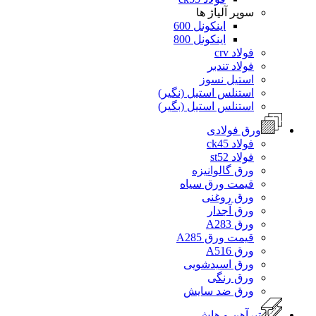
سوپر آلیاژ ها
اینکونل 600
اینکونل 800
فولاد crv
فولاد تندبر
استیل نسوز
استنلس استیل (نگیر)
استنلس استیل (بگیر)
ورق فولادی
فولاد ck45
فولاد st52
ورق گالوانیزه
قیمت ورق سیاه
ورق روغنی
ورق آجدار
ورق A283
قیمت ورق A285
ورق A516
ورق اسیدشویی
ورق رنگی
ورق ضد سایش
تیرآهن و هاش