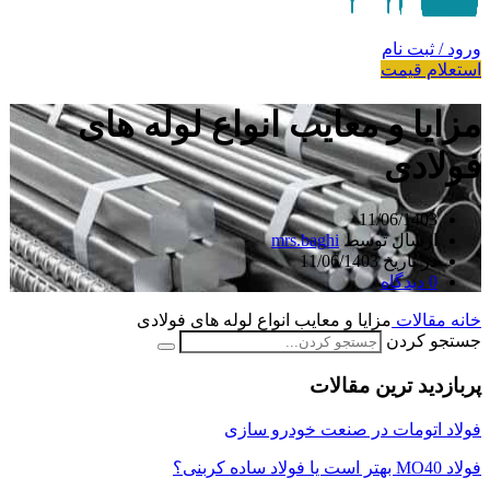
ورود / ثبت نام
استعلام قیمت
مزایا و معایب انواع لوله های
فولادی
11/06/1403
ارسال توسط
mrs.baghi
در تاریخ 11/06/1403
0
دیدگاه
خانه
مقالات
مزایا و معایب انواع لوله های فولادی
جستجو کردن
پربازدید ترین مقالات
فولاد اتومات در صنعت خودرو سازی
فولاد MO40 بهتر است یا فولاد ساده کربنی؟