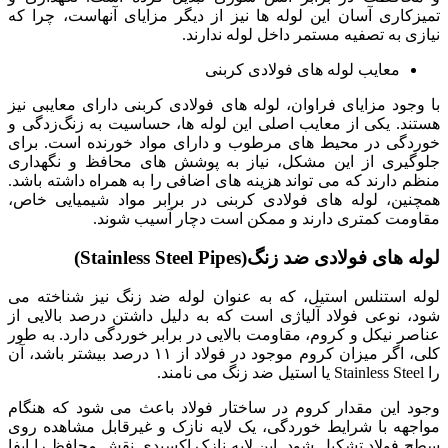
تمیزکاری آسان این لوله ‌ها نیز از دیگر مزایای آنهاست، چرا که
نیازی به تصفیه مستمر داخل لوله ندارند.
معایب لوله های فولادی کربنی
با وجود مزایای فراوان، لوله‌ های فولادی کربنی دارای معایبی نیز
هستند. یکی از معایب اصلی این لوله‌ ها، حساسیت به زنگ‌زدگی و
خوردگی در محیط‌ های مرطوب و دارای مواد خورنده است. برای
جلوگیری از این مشکل، نیاز به پوشش ‌های محافظ و نگهداری
منظم دارند که می ‌تواند هزینه ‌های اضافی را به همراه داشته باشد.
همچنین، لوله‌ های فولادی کربنی در برابر مواد شیمیایی خاص،
مقاومت کمتری دارند و ممکن است دچار آسیب شوند.
لوله های فولادی ضد زنگ(Stainless Steel Pipes)
لوله استنلس استیل، که به عنوان لوله ضد زنگ نیز شناخته می
‌شود، نوعی فولاد آلیاژی است که به دلیل داشتن درصد بالایی از
عناصر نیکل و کروم، مقاومت بالایی در برابر خوردگی دارد. به طور
کلی، اگر میزان کروم موجود در فولاد از ۱۱ درصد بیشتر باشد، آن
را Stainless Steel یا استیل ضد زنگ می ‌نامند.
وجود این مقدار کروم در ساختار فولاد باعث می ‌شود که هنگام
مواجهه با شرایط خوردگی، یک لایه نازک و غیرقابل مشاهده روی
سطح فولاد تشکیل شود. این لایه نازک اکسیدی نقش محافظ را ایفا