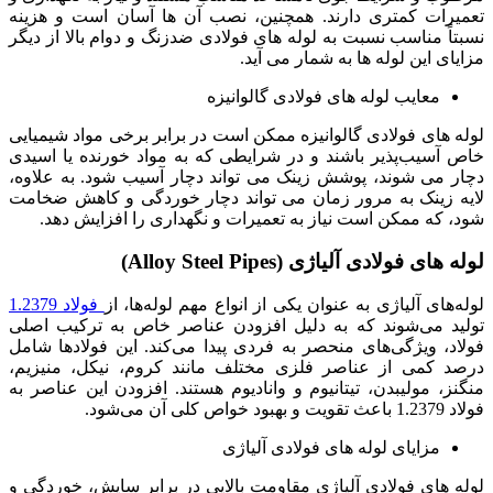
تعمیرات کمتری دارند. همچنین، نصب آن ها آسان است و هزینه
نسبتاً مناسب نسبت به لوله‌ های فولادی ضدزنگ و دوام بالا از دیگر
مزایای این لوله‌ ها به شمار می ‌آید.
معایب لوله های فولادی گالوانیزه
لوله‌ های فولادی گالوانیزه ممکن است در برابر برخی مواد شیمیایی
خاص آسیب‌پذیر باشند و در شرایطی که به مواد خورنده یا اسیدی
دچار می ‌شوند، پوشش زینک می ‌تواند دچار آسیب شود. به علاوه،
لایه زینک به مرور زمان می ‌تواند دچار خوردگی و کاهش ضخامت
شود، که ممکن است نیاز به تعمیرات و نگهداری را افزایش دهد.
لوله ‌های فولادی آلیاژی (Alloy Steel Pipes)
لوله‌های آلیاژی به عنوان یکی از انواع مهم لوله‌ها، از
فولاد 1.2379
تولید می‌شوند که به دلیل افزودن عناصر خاص به ترکیب اصلی
فولاد، ویژگی‌های منحصر به فردی پیدا می‌کند. این فولادها شامل
درصد کمی از عناصر فلزی مختلف مانند کروم، نیکل، منیزیم،
منگنز، مولیبدن، تیتانیوم و وانادیوم هستند. افزودن این عناصر به
فولاد 1.2379 باعث تقویت و بهبود خواص کلی آن می‌شود.
مزایای لوله های فولادی آلیاژی
لوله‌ های فولادی آلیاژی مقاومت بالایی در برابر سایش، خوردگی و