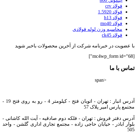
اینکونل 800
فولاد crv
فولاد 1.5920
فولاد h13
فولاد mo40
محاسبه وزن لوله فولادی
فولاد ck45
با عضویت در خبرنامه شرکت از آخرین محصولات باخبر شوید
[mc4wp_form id="68"]
تماس با ما
<span
02182802528
info@tarazfoolad.com
آدرس انبار : تهران - اتوبان فتح - کیلومتر 4 - رو به روی فتح 19 -
مجتمع پارس امیر پلاک 57
آدرس دفتر فروش : تهران - فلکه دوم صادقیه - آیت الله کاشانی -
بلوار اباذر - خیابان حاجی زاده - مجتمع تجاری اداری گلشن - واحد
505