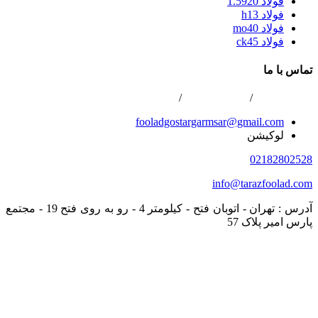
فولاد 1.5920
فولاد h13
فولاد mo40
فولاد ck45
تماس با ما
02166800422
/
02166808996
/
0216688867
fooladgostargarmsar@gmail.com
لوکیشن
02182802528
info@tarazfoolad.com
آدرس : تهران - اتوبان فتح - کیلومتر 4 - رو به روی فتح 19 - مجتمع
پارس امیر پلاک 57