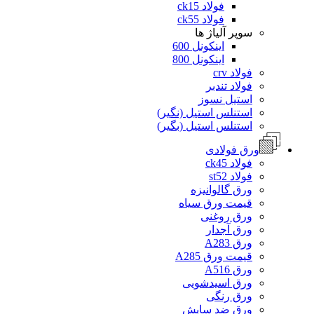
فولاد ck15
فولاد ck55
سوپر آلیاژ ها
اینکونل 600
اینکونل 800
فولاد crv
فولاد تندبر
استیل نسوز
استنلس استیل (نگیر)
استنلس استیل (بگیر)
ورق فولادی
فولاد ck45
فولاد st52
ورق گالوانیزه
قیمت ورق سیاه
ورق روغنی
ورق آجدار
ورق A283
قیمت ورق A285
ورق A516
ورق اسیدشویی
ورق رنگی
ورق ضد سایش