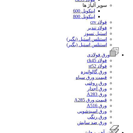
سوپر آلیاژ ها
اینکونل 600
اینکونل 800
فولاد crv
فولاد تندبر
استیل نسوز
استنلس استیل (نگیر)
استنلس استیل (بگیر)
ورق فولادی
فولاد ck45
فولاد st52
ورق گالوانیزه
قیمت ورق سیاه
ورق روغنی
ورق آجدار
ورق A283
قیمت ورق A285
ورق A516
ورق اسیدشویی
ورق رنگی
ورق ضد سایش
تیرآهن و هاش