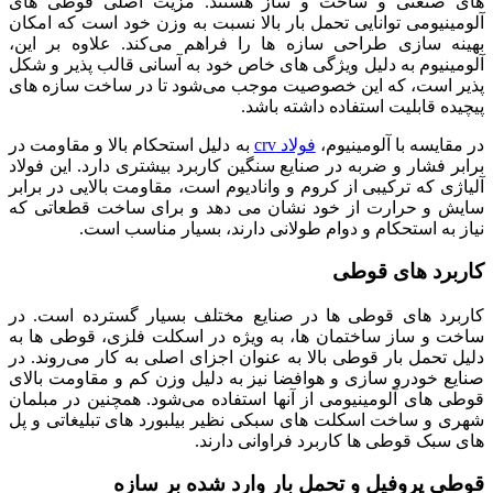
های صنعتی و ساخت و ساز هستند. مزیت اصلی قوطی‌ های
آلومینیومی توانایی تحمل بار بالا نسبت به وزن خود است که امکان
بهینه‌ سازی طراحی سازه‌ ها را فراهم می‌کند. علاوه بر این،
آلومینیوم به دلیل ویژگی‌ های خاص خود به آسانی قالب‌ پذیر و شکل‌
پذیر است، که این خصوصیت موجب می‌شود تا در ساخت سازه‌ های
پیچیده قابلیت استفاده داشته باشد.
در مقایسه با آلومینیوم،
فولاد crv
به دلیل استحکام بالا و مقاومت در
برابر فشار و ضربه در صنایع سنگین کاربرد بیشتری دارد. این فولاد
آلیاژی که ترکیبی از کروم و وانادیوم است، مقاومت بالایی در برابر
سایش و حرارت از خود نشان می‌ دهد و برای ساخت قطعاتی که
نیاز به استحکام و دوام طولانی دارند، بسیار مناسب است.
کاربرد های قوطی
کاربرد های قوطی‌ ها در صنایع مختلف بسیار گسترده است. در
ساخت و ساز ساختمان‌ ها، به ویژه در اسکلت فلزی، قوطی‌ ها به
دلیل تحمل بار قوطی بالا به عنوان اجزای اصلی به کار می‌روند. در
صنایع خودرو سازی و هوافضا نیز به دلیل وزن کم و مقاومت بالای
قوطی‌ های آلومینیومی از آنها استفاده می‌شود. همچنین در مبلمان
شهری و ساخت اسکلت‌ های سبکی نظیر بیلبورد های تبلیغاتی و پل‌
های سبک قوطی‌ ها کاربرد فراوانی دارند.
قوطی پروفیل و تحمل بار وارد شده بر سازه