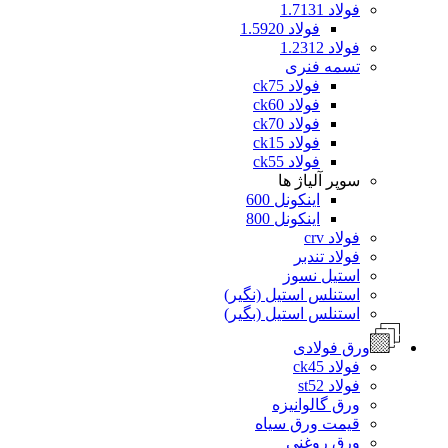
فولاد 1.7131
فولاد 1.5920
فولاد 1.2312
تسمه فنری
فولاد ck75
فولاد ck60
فولاد ck70
فولاد ck15
فولاد ck55
سوپر آلیاژ ها
اینکونل 600
اینکونل 800
فولاد crv
فولاد تندبر
استیل نسوز
استنلس استیل (نگیر)
استنلس استیل (بگیر)
ورق فولادی
فولاد ck45
فولاد st52
ورق گالوانیزه
قیمت ورق سیاه
ورق روغنی