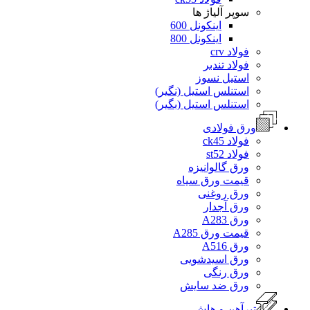
سوپر آلیاژ ها
اینکونل 600
اینکونل 800
فولاد crv
فولاد تندبر
استیل نسوز
استنلس استیل (نگیر)
استنلس استیل (بگیر)
ورق فولادی
فولاد ck45
فولاد st52
ورق گالوانیزه
قیمت ورق سیاه
ورق روغنی
ورق آجدار
ورق A283
قیمت ورق A285
ورق A516
ورق اسیدشویی
ورق رنگی
ورق ضد سایش
تیرآهن و هاش