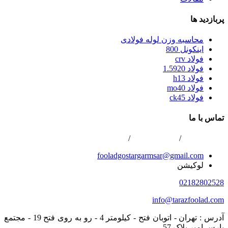
پربازدید ها
محاسبه وزن لوله فولادی
اینکونل 800
فولاد crv
فولاد 1.5920
فولاد h13
فولاد mo40
فولاد ck45
تماس با ما
02166800422
/
02166808996
/
0216688867
fooladgostargarmsar@gmail.com
لوکیشن
02182802528
info@tarazfoolad.com
آدرس : تهران - اتوبان فتح - کیلومتر 4 - رو به روی فتح 19 - مجتمع
پارس امیر پلاک 57