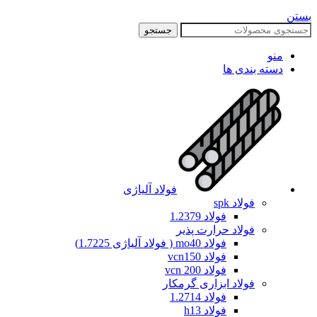
بستن
جستجو
منو
دسته بندی ها
فولاد آلیاژی
فولاد spk
فولاد 1.2379
فولاد حرارت پذیر
فولاد mo40 ( فولاد آلیاژی 1.7225)
فولاد vcn150
فولاد vcn 200
فولاد ابزاری گرمکار
فولاد 1.2714
فولاد h13