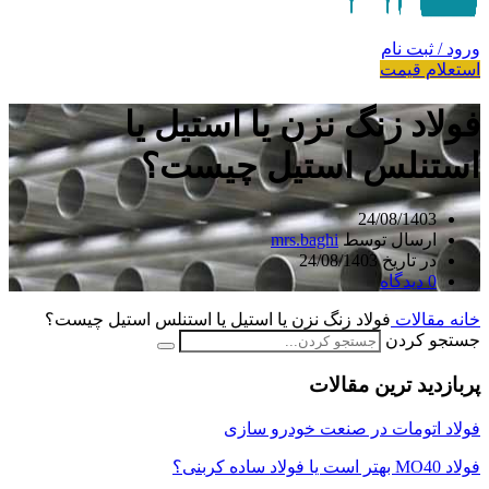
ورود / ثبت نام
استعلام قیمت
فولاد زنگ نزن یا استیل یا
استنلس استیل چیست؟
24/08/1403
ارسال توسط
mrs.baghi
در تاریخ 24/08/1403
0
دیدگاه
خانه
مقالات
فولاد زنگ نزن یا استیل یا استنلس استیل چیست؟
جستجو کردن
پربازدید ترین مقالات
فولاد اتومات در صنعت خودرو سازی
فولاد MO40 بهتر است یا فولاد ساده کربنی؟