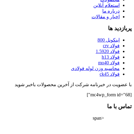
استعلام آنلاین
درباره ما
اخبار و مقالات
پربازدید ها
اینکونل 800
فولاد crv
فولاد 1.5920
فولاد h13
فولاد mo40
محاسبه وزن لوله فولادی
فولاد ck45
با عضویت در خبرنامه شرکت از آخرین محصولات باخبر شوید
[mc4wp_form id="68"]
تماس با ما
<span
02182802528
info@tarazfoolad.com