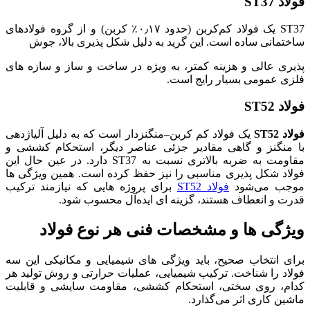
فولاد ST37
ST37 یک فولاد کم‌کربن (حدود ۰٫۱۷٪ کربن) و از گروه فولادهای
ساختمانی ساده است. این گرید به دلیل شکل‌ پذیری بالا، جوش‌
پذیری عالی و هزینه کمتر، به‌ ویژه در ساخت‌ و ساز و سازه‌ های
فلزی عمومی بسیار رایج است.
فولاد ST52
فولاد ST52
یک فولاد کم‌ کربن–منگنزدار است که به دلیل آلیاژدهی
با منگنز و گاهی مقادیر جزئی عناصر دیگر، استحکام کششی و
مقاومت به ضربه بالاتری نسبت به ST37 دارد. در عین حال این
فولاد شکل‌ پذیری مناسبی را نیز حفظ کرده است. همین ویژگی‌ ها
موجب می‌شود
فولاد ST52
برای پروژه‌ هایی که نیازمند ترکیب
قدرت و انعطاف هستند، گزینه‌ ای ایده‌آل محسوب شود.
ویژگی‌ ها و مشخصات فنی هر نوع فولاد
برای انتخاب صحیح، باید ویژگی‌ های شیمیایی و مکانیکی این سه
فولاد را شناخت. ترکیب شیمیایی، عملیات حرارتی و روش تولید هر
کدام، روی سختی، استحکام کششی، مقاومت سایشی و قابلیت
ماشین‌ کاری اثر می‌گذارد.