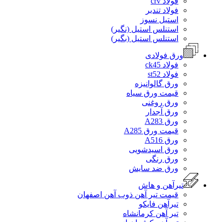
فولاد crv
فولاد تندبر
استیل نسوز
استنلس استیل (نگیر)
استنلس استیل (بگیر)
ورق فولادی
فولاد ck45
فولاد st52
ورق گالوانیزه
قیمت ورق سیاه
ورق روغنی
ورق آجدار
ورق A283
قیمت ورق A285
ورق A516
ورق اسیدشویی
ورق رنگی
ورق ضد سایش
تیرآهن و هاش
قیمت تیر آهن ذوب آهن اصفهان
تیرآهن فایکو
تیر آهن کرمانشاه