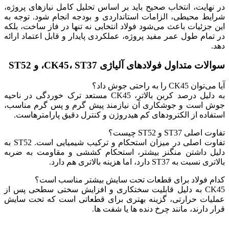
در نهایت، انتخاب صحیح باید بر اساس تحلیل کامل نیازهای پروژه،
شرایط محیطی، الزامات استانداردی و بودجه انجام شود. توجه به
این جزئیات باعث می‌شود فولاد انتخابی نه‌ تنها در فاز ساخت، بلکه
در تمام طول عمر مفید پروژه، عملکردی پایدار و قابل اعتماد ارائه
دهد.
سوالات متداول فولادهای آلیاژی CK45، ST37، و ST52
آیا می‌توان CK45 را به‌ راحتی جوش داد؟
به دلیل درصد کربن بالاتر، CK45 مستعد ترک‌ خوردگی در ناحیه
جوش است و جوشکاری آن نیازمند پیش‌ گرم و پس‌ گرم مناسب،
استفاده از الکترودهای کم‌ هیدروژن و کنترل دقیق پارامترهاست.
تفاوت اصلی ST37 و ST52 چیست؟
تفاوت اصلی در میزان استحکام و ترکیب شیمیایی است. ST52 به
دلیل داشتن منگنز بیشتر، استحکام کششی و مقاومت به ضربه
بالاتری نسبت به ST37 دارد، اما هزینه بالاتری هم دارد.
کدام فولاد برای قطعات تحت سایش بیشتر مناسب است؟
CK45 به دلیل قابلیت سختکاری و افزایش سختی سطحی پس از
عملیات حرارتی، گزینه بهتری برای قطعاتی است که تحت سایش
قرار دارند، مانند چرخ‌ دنده‌ ها یا شفت‌ ها.