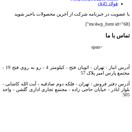
فولاد ck45
با عضویت در خبرنامه شرکت از آخرین محصولات باخبر شوید
[mc4wp_form id="68"]
تماس با ما
<span
02182802528
info@tarazfoolad.com
آدرس انبار : تهران - اتوبان فتح - کیلومتر 4 - رو به روی فتح 19 -
مجتمع پارس امیر پلاک 57
آدرس دفتر فروش : تهران - فلکه دوم صادقیه - آیت الله کاشانی -
بلوار اباذر - خیابان حاجی زاده - مجتمع تجاری اداری گلشن - واحد
505