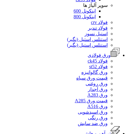
سوپر آلیاژ ها
اینکونل 600
اینکونل 800
فولاد crv
فولاد تندبر
استیل نسوز
استنلس استیل (نگیر)
استنلس استیل (بگیر)
ورق فولادی
فولاد ck45
فولاد st52
ورق گالوانیزه
قیمت ورق سیاه
ورق روغنی
ورق آجدار
ورق A283
قیمت ورق A285
ورق A516
ورق اسیدشویی
ورق رنگی
ورق ضد سایش
تیرآهن و هاش