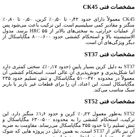
مشخصات فنی CK45
CK45 معمولاً دارای حدود ۰٫۴۲ تا ۰٫۵۰٪ کربن، ۰٫۵۰ تا ۰٫۸۰٪
منگنز و مقادیر کمی سیلیسیم است. این ترکیب باعث می‌شود پس
از عملیات حرارتی، به سختی‌های بالاتر از ۵۵ HRC برسد. مدول
الاستیسیته بالا و استحکام کششی حدود ۶۰۰–۸۰۰ مگاپاسکال از
دیگر ویژگی‌های آن است.
مشخصات فنی ST37
ST37 به دلیل کربن بسیار پایین (حدود ۰٫۱۷٪)، سختی کمتری دارد
اما شکل‌پذیری و جوش‌پذیری آن عالی است. استحکام کششی آن
معمولاً در محدوده ۳۷۰–۵۱۰ مگاپاسکال و تنش تسلیم حدود ۲۳۵
مگاپاسکال است. این اعداد، آن را برای قطعات غیر باربر یا باربر
سبک مناسب می‌کند.
مشخصات فنی ST52
ST52 به‌طور معمول ۰٫۲۲٪ کربن و حدود ۱٫۶٪ منگنز دارد. این
ترکیب، استحکام کششی را به محدوده ۵۰۰–۶۳۰ مگاپاسکال و
تنش تسلیم را تا حدود ۳۵۵ مگاپاسکال می‌رساند. مقاومت به ضربه
آن نیز بالاتر از ST37 است، به همین دلیل در پروژه‌ هایی که شوک
مکانیکی محتمل است، انتخاب بهتری است.