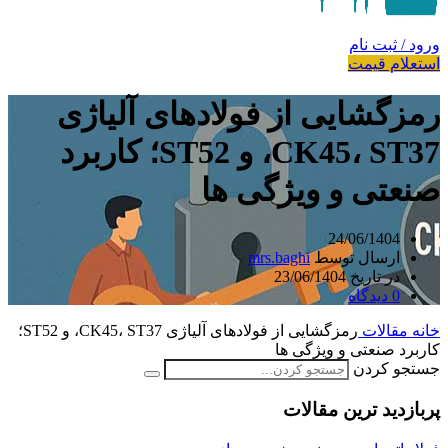
ورود / ثبت نام
استعلام قیمت
رمزگشایی از فولادهای آلیاژی
CK45، ST37، و ST52؛ کاربرد
صنعتی و ویژگی‌ ها
24/06/1404
ارسال توسط
mrs.baghi
در تاریخ 23/06/1404
0
دیدگاه
خانه
مقالات
رمزگشایی از فولادهای آلیاژی CK45، ST37، و ST52؛
کاربرد صنعتی و ویژگی‌ ها
جستجو کردن
پربازدید ترین مقالات