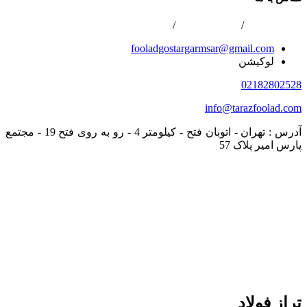
02166800422
/
02166808996
/
0216688867
fooladgostargarmsar@gmail.com
لوکیشن
02182802528
info@tarazfoolad.com
آدرس : تهران - اتوبان فتح - کیلومتر 4 - رو به روی فتح 19 - مجتمع
پارس امیر پلاک 57
تراز فولاد