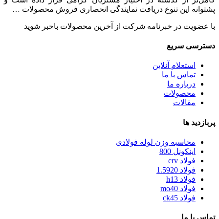
پشتوانه این تنوع دریافت نمایندگی انحصاری فروش محصولات …
با عضویت در خبرنامه شرکت از آخرین محصولات باخبر شوید
دسترسی سریع
استعلام آنلاین
تماس با ما
درباره ما
محصولات
مقالات
پربازدید ها
محاسبه وزن لوله فولادی
اینکونل 800
فولاد crv
فولاد 1.5920
فولاد h13
فولاد mo40
فولاد ck45
تماس با ما