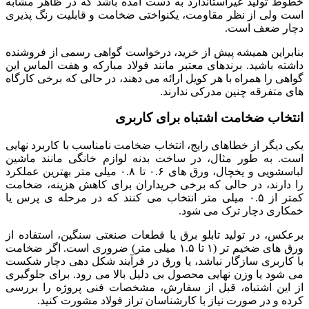
خطوط تولید غیراستاندارد به دست آمده باشد که در ظاهر مشابه
است ولی از نظر مقاومت، یکنواختی ضخامت و قابلیت رنگ پذیری
دچار ضعف است.
بنابراین همیشه پیش از خرید، درخواست گواهی رسمی از فروشنده
داشته باشید. برندهای معتبر مانند فولاد مبارکه و هفت الماس این
گواهی را همراه با هر کویل ارائه می دهند، در حالی که برخی کارگاه
های متفرقه چنین مدرکی ندارند.
انتخاب ضخامت اشتباه برای کاربری
یکی دیگر از خطاهای رایج، انتخاب ضخامت نامناسب با کاربرد نهایی
است. به طور مثال، در ساخت بدنه لوازم خانگی مانند ماشین
لباسشویی و یخچال، ورق های ۰.۶ تا ۰.۸ میلی متر بهترین عملکرد
را دارند، در حالی که برخی خریداران برای کاهش هزینه، ضخامت
کمتر از ۰.۵ میلی متر انتخاب می کنند که در مرحله ی پرس یا
خمکاری دچار ترک می شود.
برعکس، در تولید تابلو برق یا قطعات صنعتی سنگین، استفاده از
ورق های ضخیم تر (۱ تا ۱.۵ میلی متر) ضروری است. اگر ضخامت
با کاربری سازگار نباشد، یا ورق در فرآیند شکل دهی دچار شکست
می شود یا وزن نهایی محصول بی دلیل بالا می رود. برای جلوگیری
از این اشتباه، قبل از سفارش، مشخصات فنی پروژه را بررسی
کرده و در صورت نیاز با کارشناسان تراز فولاد مشورت کنید.