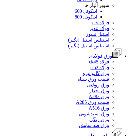
سوپر آلیاژ ها
اینکونل 600
اینکونل 800
فولاد crv
فولاد تندبر
استیل نسوز
استنلس استیل (نگیر)
استنلس استیل (بگیر)
ورق فولادی
فولاد ck45
فولاد st52
ورق گالوانیزه
قیمت ورق سیاه
ورق روغنی
ورق آجدار
ورق A283
قیمت ورق A285
ورق A516
ورق اسیدشویی
ورق رنگی
ورق ضد سایش
تیرآهن و هاش