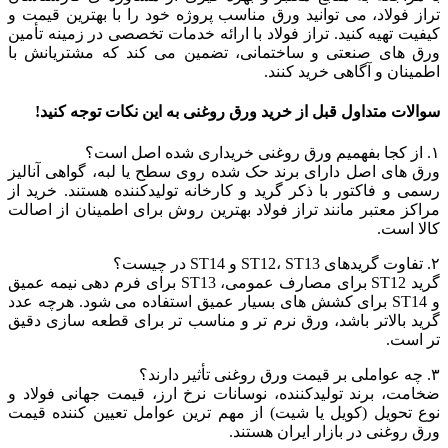
تراز فولاد، می توانید ورق مناسب پروژه خود را با بهترین قیمت و
کیفیت تهیه کنید. تراز فولاد با ارائه خدمات تخصصی در زمینه تأمین
ورق های صنعتی و ساختمانی، تضمین می کند که مشتریانش با
اطمینان و آگاهی خرید کنند.
سوالات متداول قبل از خرید ورق روغنی به این نکات توجه کنید!
۱. از کجا بفهمیم ورق روغنی خریداری شده اصل است؟
ورق های اصل دارای برند حک شده روی سطح یا لبه، گواهی آنالیز
رسمی و فاکتور با ذکر گرید و کارخانه تولیدکننده هستند. خرید از
مراکز معتبر مانند تراز فولاد بهترین روش برای اطمینان از اصالت
کالا است.
۲. تفاوت گریدهای ST12، ST13 و ST14 در چیست؟
گرید ST12 برای مصارف عمومی، ST13 برای فرم دهی نیمه عمیق
و ST14 برای کشش های بسیار عمیق استفاده می شود. هرچه عدد
گرید بالاتر باشد، ورق نرم تر و مناسب تر برای قطعه سازی دقیق
تر است.
۳. چه عواملی بر قیمت ورق روغنی تأثیر دارند؟
ضخامت، برند تولیدکننده، نوسانات نرخ ارز، قیمت جهانی فولاد و
نوع تحویل (کویل یا شیت) از مهم ترین عوامل تعیین کننده قیمت
ورق روغنی در بازار ایران هستند.