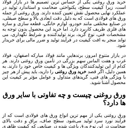
خرید ورق روغنی یکی از حساس ترین تصمیم ها در بازار فولاد
است، زیرا کیفیت سطح، یکنواختی ضخامت و استاندارد تولید در
عملکرد نهایی محصول نقش تعیین کننده دارند. ورق روغنی از جمله
ورق های فولادی است که به دلیل دقت ابعادی بالا و سطح صیقلی،
در صنایع مختلفی مانند خودرو، لوازم خانگی، قطعه سازی و سازه
های فلزی ظریف کاربرد دارد. اما خرید این محصول بدون توجه به
مشخصات فنی، نوع گرید، برند تولیدکننده و شرایط نگهداری، می
تواند منجر به افت کیفیت در فرآیند تولید و ضرر مالی برای خریدار
شود.
در بازار متنوع امروز، برندهایی مانند فولاد مبارکه اصفهان، فولاد
غرب و هفت الماس سهم بزرگی در تأمین ورق روغنی دارند. هر
کدام از این تولیدکنندگان ویژگی ها و کیفیت خاص خود را دارند. به
همین دلیل، اگر قصد
خرید ورق روغنی
را دارید، باید پیش از هر چیز
با ویژگی های فنی، گریدهای متداول و عوامل مؤثر بر کیفیت این
محصول آشنا شوید.
ورق روغنی چیست و چه تفاوتی با سایر ورق
ها دارد؟
ورق روغنی یکی از مهم‌ ترین انواع ورق‌ های فولادی است که از
فرآیند نورد سرد تولید می‌شود. سطح صاف، براق و دقت بالای
ضخامت در این نوع ورق باعث شده در صنایعی که کیفیت ظاهری