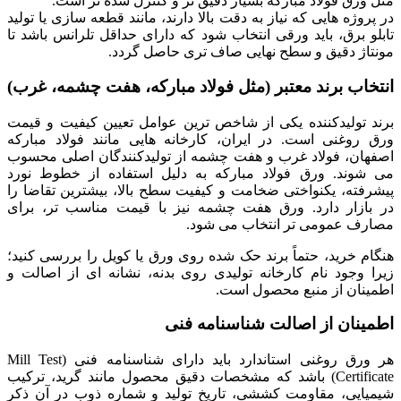
مثل ورق فولاد مبارکه بسیار دقیق تر و کنترل شده تر است.
در پروژه هایی که نیاز به دقت بالا دارند، مانند قطعه سازی یا تولید
تابلو برق، باید ورقی انتخاب شود که دارای حداقل تلرانس باشد تا
مونتاژ دقیق و سطح نهایی صاف تری حاصل گردد.
انتخاب برند معتبر (مثل فولاد مبارکه، هفت چشمه، غرب)
برند تولیدکننده یکی از شاخص ترین عوامل تعیین کیفیت و قیمت
ورق روغنی است. در ایران، کارخانه هایی مانند فولاد مبارکه
اصفهان، فولاد غرب و هفت چشمه از تولیدکنندگان اصلی محسوب
می شوند. ورق فولاد مبارکه به دلیل استفاده از خطوط نورد
پیشرفته، یکنواختی ضخامت و کیفیت سطح بالا، بیشترین تقاضا را
در بازار دارد. ورق هفت چشمه نیز با قیمت مناسب تر، برای
مصارف عمومی تر انتخاب می شود.
هنگام خرید، حتماً برند حک شده روی ورق یا کویل را بررسی کنید؛
زیرا وجود نام کارخانه تولیدی روی بدنه، نشانه ای از اصالت و
اطمینان از منبع محصول است.
اطمینان از اصالت شناسنامه فنی
هر ورق روغنی استاندارد باید دارای شناسنامه فنی (Mill Test
Certificate) باشد که مشخصات دقیق محصول مانند گرید، ترکیب
شیمیایی، مقاومت کششی، تاریخ تولید و شماره ذوب در آن ذکر