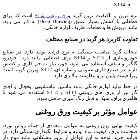
ST14 :
نرم ترین و باکیفیت ترین گرید
ورق روغنی St14
است که برای
قطعاتی با کشش بسیار عمیق (Deep Drawing) به کار می رود،
مانند درپوش ها و قطعات ظریف لوازم خانگی.
تفاوت کاربرد هر گرید در صنایع مختلف
انتخاب گرید مناسب بستگی به نوع فرآیند تولید دارد. در صنایع
خودروسازی از ST13 و ST14 برای قطعاتی مانند درب خودرو،
گلگیر و سقف استفاده می شود، چون نیاز به خم کاری و کشش
دارند. در صنایع فلزی عمومی و سازه ای، ST12 بهترین گزینه است
زیرا قیمت پایین تر و مقاومت بالاتری دارد.
در خط تولید لوازم خانگی مانند ماشین لباسشویی، یخچال و اجاق
گاز نیز از ورق های روغنی ST13 و ST14 استفاده می شود تا
ظاهری براق، سبک و قابل رنگ آمیزی حاصل شود.
عوامل مؤثر بر کیفیت ورق روغنی
کیفیت نهایی ورق روغنی به عوامل متعددی از جمله روش نورد،
ضخامت ورق، کیفیت مواد اولیه و شرایط نگهداری بستگی دارد. در
فرآیند خرید، توجه به این عوامل از بروز مشکلاتی مانند موج دار