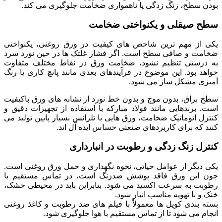
بودن سطح، زنگ زدگی یا ناهمواری ضخامت جلوگیری می کند.
سطح صیقلی و یکنواختی ضخامت
یکی از مهم ترین شاخص های کیفیت در ورق روغنی، یکنواختی
ضخامت و صافی سطح است. اگر فشار غلتک ها در حین نورد سرد
به درستی تنظیم نشود، ضخامت ورق در نقاط مختلف متفاوت
خواهد بود. این موضوع در فرآیندهای بعدی مانند پانچ کاری یا رنگ
آمیزی مشکل ساز می شود.
سطح براق، بدون موج و بدون خط نورد از نشانه های ورق باکیفیت
است. برندهایی مانند فولاد مبارکه با استفاده از تجهیزات دقیق و
کنترل اتوماتیک ضخامت، ورق هایی با تلرانس بسیار پایین تولید می
کنند که برای کاربردهای صنعتی حساس ایده آل اند.
کنترل زنگ زدگی و رطوبت در انبارداری
یکی دیگر از عوامل حیاتی، نحوه نگهداری و حمل ورق روغنی است.
چون این ورق فاقد پوشش ضدزنگ است، در تماس مستقیم با
رطوبت به سرعت اکسید می شود. بنابراین باید در محیطی خشک،
خنک و با تهویه مناسب انبار شود.
بسته بندی کویل ها معمولاً با فیلم های ضد رطوبت و کاغذ روغنی
انجام می شود تا از تماس مستقیم با هوا جلوگیری شود.