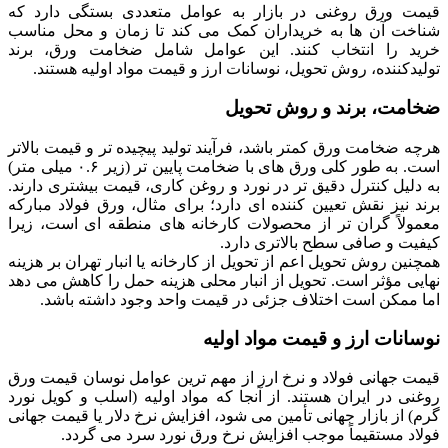
قیمت ورق روغنی در بازار به عوامل متعددی بستگی دارد که
شناخت آن ها به خریداران کمک می کند تا زمان و محل مناسب
خرید را انتخاب کنند. این عوامل شامل ضخامت ورق، برند
تولیدکننده، روش تحویل، نوسانات ارز و قیمت مواد اولیه هستند.
ضخامت، برند و روش تحویل
هرچه ضخامت ورق کمتر باشد، فرآیند تولید پیچیده تر و قیمت بالاتر
است. به طور کلی ورق های با ضخامت پایین تر (زیر ۰.۶ میلی متر)
به دلیل کنترل دقیق تر در نورد و روغن کاری، قیمت بیشتری دارند.
برند نیز نقش تعیین کننده ای دارد؛ برای مثال، ورق فولاد مبارکه
معمولاً گران تر از محصولات کارخانه های منطقه ای است، زیرا
کیفیت و صافی سطح بالاتری دارد.
همچنین روش تحویل اعم از تحویل از کارخانه یا انبار تهران بر هزینه
نهایی مؤثر است. تحویل از انبار محلی هزینه حمل را کاهش می دهد
اما ممکن است اختلاف جزئی در قیمت واحد وجود داشته باشد.
نوسانات ارز و قیمت مواد اولیه
قیمت جهانی فولاد و نرخ ارز از مهم ترین عوامل نوسان قیمت ورق
روغنی در ایران هستند. از آنجا که مواد اولیه (اسلب و کویل نورد
گرم) از بازار جهانی تأمین می شود، افزایش نرخ دلار یا قیمت جهانی
فولاد مستقیماً موجب افزایش نرخ ورق نورد سرد می گردد.