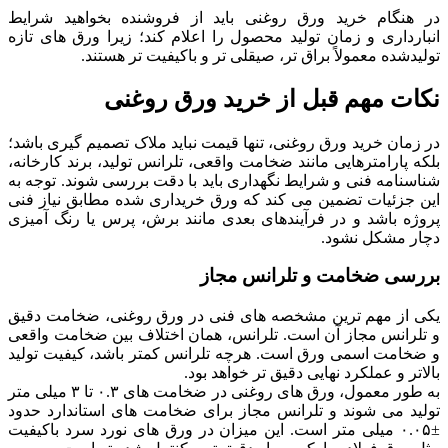
در هنگام خرید ورق روغنی باید از فروشنده بخواهید شرایط
انبارداری و زمان تولید محصول را اعلام کند؛ زیرا ورق های تازه
تولیدشده معمولاً براق تر، صیقلی تر و باکیفیت تر هستند.
نکات مهم قبل از خرید ورق روغنی
در زمان خرید ورق روغنی، تنها قیمت نباید ملاک تصمیم گیری باشد؛
بلکه پارامترهایی مانند ضخامت واقعی، تلرانس تولید، برند کارخانه،
شناسنامه فنی و شرایط نگهداری باید با دقت بررسی شوند. توجه به
این جزئیات تضمین می کند که ورق خریداری شده مطابق نیاز فنی
پروژه باشد و در فرآیندهای بعدی مانند برش، پرس یا رنگ آمیزی
دچار مشکل نشود.
بررسی ضخامت و تلرانس مجاز
یکی از مهم ترین مشخصه های فنی در ورق روغنی، ضخامت دقیق
و تلرانس مجاز آن است. تلرانس، همان اختلاف بین ضخامت واقعی
و ضخامت اسمی ورق است. هرچه تلرانس کمتر باشد، کیفیت تولید
بالاتر و عملکرد نهایی دقیق تر خواهد بود.
به طور معمول، ورق های روغنی در ضخامت های ۰.۳ تا ۳ میلی متر
تولید می شوند و تلرانس مجاز برای ضخامت های استاندارد حدود
±۰.۰۵ میلی متر است. این میزان در ورق های نورد سرد باکیفیت