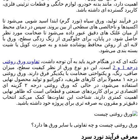
اهمیت دارد، مانند بدنه خودرو، لوازم خانگی و قطعات تزئینی فلزی،
کاربرد گسترده‌ ای داشته باشد.
در فرآیند تولید، ورق سیاه (نورد گرم) ابتدا اسید شویی می‌شود تا
اکسیدها و ناخالصی‌ های سطحی از بین بروند. سپس در دمای محیط
از میان غلتک‌ های دقیق عبور داده می‌شود تا ضخامت مورد نظر
حاصل شود. در پایان، برای جلوگیری از زنگ‌ زدگی سطح، ورق با
لایه‌ ای از روغن محافظ پوشانده شده و به‌ صورت کویل یا شیت
بسته‌ بندی می‌شود.
نکته‌ ای که در هنگام خرید باید به آن توجه داشت،
تفاوت ورق روغنی
درجه 1 و 2
است. این دو نوع ورق از نظر کیفیت سطح، میزان
صافی، رنگ، و یکنواختی ضخامت با یکدیگر فرق دارند. ورق روغنی
درجه ۱ معمولاً برای کارهای ظریف، دکوراتیو و تولید محصول نهایی
استفاده می‌شود، در حالی که ورق روغنی درجه ۲ گزینه‌ ای
اقتصادی‌ تر برای کاربردهای صنعتی و قطعاتی است که ظاهر نهایی
اهمیت کمتری دارند. شناخت این تفاوت‌ها کمک می‌کند انتخاب
دقیق‌تر و مقرون‌ به‌ صرفه‌ تری برای پروژه خود داشته باشید.
ورق روغنی چیست و چه تفاوتی با سایر ورق ها دارد؟
معرفی فرآیند نورد سرد