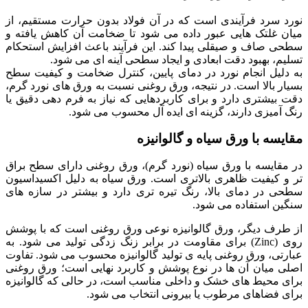
نورد سرد فرآیندی است که در آن فولاد بدون حرارت مستقیم، از
میان غلتک هایی عبور داده می شود تا ضخامت آن کاهش یافته و
سطحی صاف و صیقلی پیدا کند. این فرآیند باعث افزایش استحکام
تسلیم، بهبود دقت ابعادی و ایجاد سطحی آینه ای می شود.
به دلیل انجام نورد در دمای پایین، کنترل ضخامت و کیفیت سطح
بسیار بالا است. در نتیجه، ورق روغنی نسبت به ورق های نورد گرم،
دقت بیشتری دارد و برای کاربردهایی که نیاز به فرم دهی دقیق یا
رنگ آمیزی دارند، گزینه ای ایده آل محسوب می شود.
مقایسه با ورق سیاه و گالوانیزه
در مقایسه با ورق سیاه (نورد گرم)، ورق روغنی دارای سطح براق
تر و کیفیت ظاهری بالاتری است. ورق سیاه به دلیل اکسیداسیون
سطحی در دمای بالا، رنگ تیره تری دارد و بیشتر در سازه های
سنگین استفاده می شود.
از طرف دیگر، ورق گالوانیزه نوعی ورق روغنی است که با پوشش
روی (Zinc) برای مقاومت در برابر زنگ زدگی تولید می شود. به
عبارتی، ورق روغنی پایه ی تولید گالوانیزه محسوب می شود. تفاوت
اصلی میان آن ها در نوع پوشش و کاربرد نهایی است؛ ورق روغنی
برای محیط های خشک و داخلی مناسب است، در حالی که گالوانیزه
برای فضاهای مرطوب یا بیرونی انتخاب می شود.