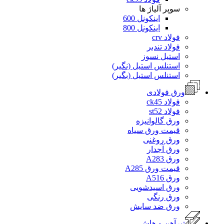
سوپر آلیاژ ها
اینکونل 600
اینکونل 800
فولاد crv
فولاد تندبر
استیل نسوز
استنلس استیل (نگیر)
استنلس استیل (بگیر)
ورق فولادی
فولاد ck45
فولاد st52
ورق گالوانیزه
قیمت ورق سیاه
ورق روغنی
ورق آجدار
ورق A283
قیمت ورق A285
ورق A516
ورق اسیدشویی
ورق رنگی
ورق ضد سایش
تیرآهن و هاش