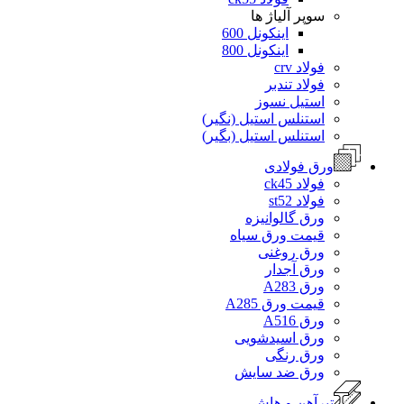
سوپر آلیاژ ها
اینکونل 600
اینکونل 800
فولاد crv
فولاد تندبر
استیل نسوز
استنلس استیل (نگیر)
استنلس استیل (بگیر)
ورق فولادی
فولاد ck45
فولاد st52
ورق گالوانیزه
قیمت ورق سیاه
ورق روغنی
ورق آجدار
ورق A283
قیمت ورق A285
ورق A516
ورق اسیدشویی
ورق رنگی
ورق ضد سایش
تیرآهن و هاش