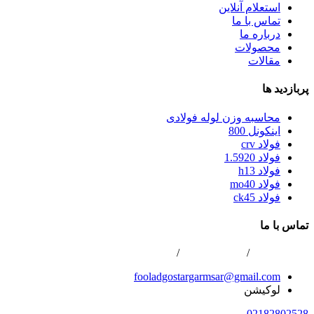
استعلام آنلاین
تماس با ما
درباره ما
محصولات
مقالات
پربازدید ها
محاسبه وزن لوله فولادی
اینکونل 800
فولاد crv
فولاد 1.5920
فولاد h13
فولاد mo40
فولاد ck45
تماس با ما
02166800422
/
02166808996
/
0216688867
fooladgostargarmsar@gmail.com
لوکیشن
02182802528