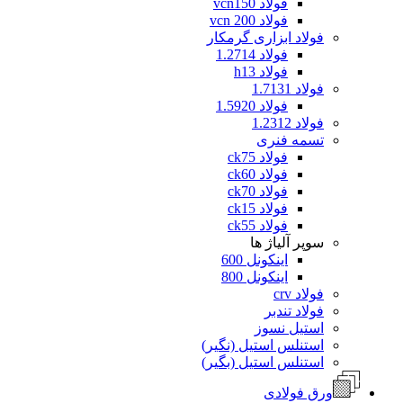
فولاد vcn150
فولاد vcn 200
فولاد ابزاری گرمکار
فولاد 1.2714
فولاد h13
فولاد 1.7131
فولاد 1.5920
فولاد 1.2312
تسمه فنری
فولاد ck75
فولاد ck60
فولاد ck70
فولاد ck15
فولاد ck55
سوپر آلیاژ ها
اینکونل 600
اینکونل 800
فولاد crv
فولاد تندبر
استیل نسوز
استنلس استیل (نگیر)
استنلس استیل (بگیر)
ورق فولادی