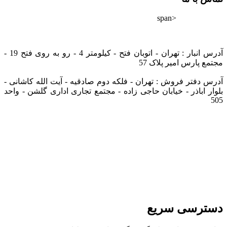
<span
02182802528
info@tarazfoolad.com
آدرس انبار : تهران - اتوبان فتح - کیلومتر 4 - رو به روی فتح 19 -
مجتمع پارس امیر پلاک 57
آدرس دفتر فروش : تهران - فلکه دوم صادقیه - آیت الله کاشانی -
بلوار اباذر - خیابان حاجی زاده - مجتمع تجاری اداری گلشن - واحد
505
دسترسی سریع