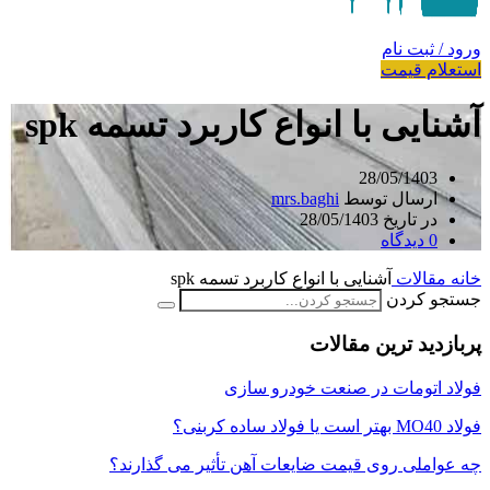
ورود / ثبت نام
استعلام قیمت
آشنایی با انواع کاربرد تسمه spk
28/05/1403
ارسال توسط
mrs.baghi
در تاریخ 28/05/1403
0
دیدگاه
خانه
مقالات
آشنایی با انواع کاربرد تسمه spk
جستجو کردن
پربازدید ترین مقالات
فولاد اتومات در صنعت خودرو سازی
فولاد MO40 بهتر است یا فولاد ساده کربنی؟
چه عواملی روی قیمت ضایعات آهن تأثیر می گذارند؟