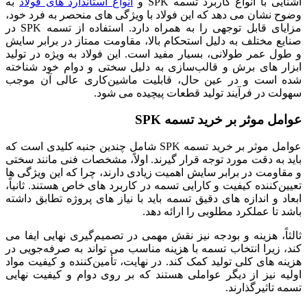
آشنایی با انواع کاربرد تسمه SPK و
انواع استاندارد های فولاد
به
وضوح نشان می ‌دهد که این فولاد با ویژگی‌ های منحصر به فرد خود،
مزایای قابل توجهی را به همراه دارد. استفاده از تسمه SPK در
صنایع مختلف به دلیل استحکام بالا، مقاومت ممتاز در برابر سایش
و طول عمر طولانی، بسیار مفید است. این فولاد به ویژه در تولید
ابزار های برش و قالب‌سازی به دلیل سختی و دوام خود شناخته
شده است و در عین حال، قابلیت ماشین‌کاری عالی آن موجب
سهولت در فرآیند تولید قطعات پیچیده می‌ شود.
عوامل موثر بر خرید تسمه SPK
عوامل موثر بر خرید تسمه SPK شامل چندین جنبه کلیدی است که
باید به دقت مورد توجه قرار گیرند. اولاً، مشخصات فنی مانند سختی
و مقاومت در برابر سایش اهمیت زیادی دارند، چرا که این ویژگی ‌ها
تعیین‌کننده کیفیت و کارایی تسمه در کاربرد های خاص هستند. ثانیاً،
ابعاد و اندازه‌ های دقیق تسمه باید با نیاز های پروژه تطابق داشته
باشد تا عملکرد مطلوبی را ارائه دهد.
ثالثاً، هزینه و بودجه نیز نقش مهمی در تصمیم‌گیری نهایی ایفا می
‌کند، زیرا انتخاب تسمه با هزینه مناسب می ‌تواند به صرفه‌جویی در
هزینه ‌های کلی تولید کمک کند. در نهایت، تأمین‌کننده و کیفیت مواد
اولیه نیز از دیگر عواملی هستند که بر روی دوام و کیفیت نهایی
تسمه تاثیرگذارند.