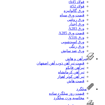
فولاد ck45
فولاد st52
ورق گالوانیزه
قیمت ورق سیاه
ورق روغنی
ورق آجدار
ورق A283
قیمت ورق A285
ورق A516
ورق اسیدشویی
ورق رنگی
ورق ضد سایش
تیرآهن و هاش
قیمت تیر آهن ذوب آهن اصفهان
تیرآهن فایکو
تیر آهن کرمانشاه
تیر آهن کوثر اهواز
قیمت هاش
میلگرد
قیمت روز میلگرد ساده
محاسبه وزن میلگرد