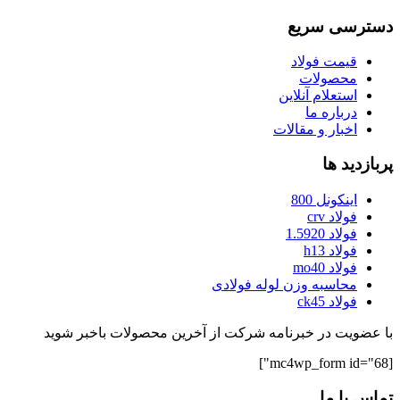
دسترسی سریع
قیمت فولاد
محصولات
استعلام آنلاین
درباره ما
اخبار و مقالات
پربازدید ها
اینکونل 800
فولاد crv
فولاد 1.5920
فولاد h13
فولاد mo40
محاسبه وزن لوله فولادی
فولاد ck45
با عضویت در خبرنامه شرکت از آخرین محصولات باخبر شوید
[mc4wp_form id="68"]
تماس با ما