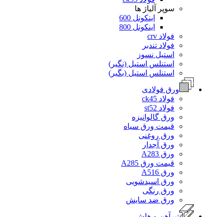
سوپر آلیاژ ها
اینکونل 600
اینکونل 800
فولاد crv
فولاد تندبر
استیل نسوز
استنلس استیل (نگیر)
استنلس استیل (بگیر)
ورق فولادی
فولاد ck45
فولاد st52
ورق گالوانیزه
قیمت ورق سیاه
ورق روغنی
ورق آجدار
ورق A283
قیمت ورق A285
ورق A516
ورق اسیدشویی
ورق رنگی
ورق ضد سایش
تیرآهن و هاش