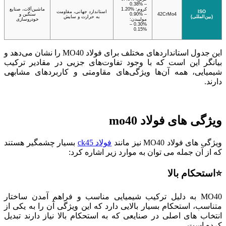
– %0.38
کروم: %1.20
ماشین‌آلات، صنایع
ISO
استاندارد جهانی، مقاومت
42CrMo4
– %0.90
سنگین و
(بین‌المللی)
به حرارت و سایش
مولیبدن:
خودروسازی
%0.30 –
%0.15
این جدول استانداردهای مختلف برای فولاد MO40 را نشان می‌دهد و
بیانگر این است که با وجود تفاوت‌های جزیی در مقادیر ترکیب
شیمیایی، همه آن‌ها ویژگی‌های مقاومتی و کاربردهای مشابهی
دارند.
ویژگی های فولاد mo40
ویژگی ‌های فولاد MO40 نیز مانند
فولاد ck45
بسیار چشمگیر هستند
که از آن جمله می ‌توان به موارد زیر اشاره کرد:
⭐استحکام بالا
MO40 به دلیل ترکیب شیمیایی مناسب و فراهم آمدن ساختار
متناسب، استحکام بسیار بالایی دارد که این ویژگی آن را به یکی از
انتخاب ‌های اصلی در صنایعی که به استحکام بالا نیاز دارند تبدیل
کرده است.