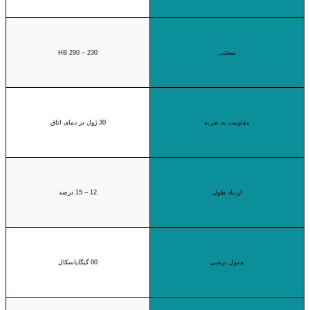
سختی
230 – 290 HB
مقاومت به ضربه
30 ژول در دمای اتاق
ازدیاد طول
12 – 15 درصد
مدول برشی
80 گیگاپاسکال