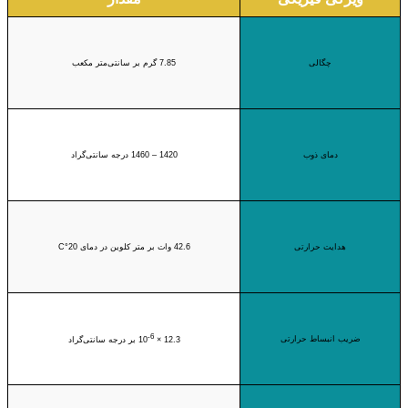
چگالی
7.85 گرم بر سانتی‌متر مکعب
دمای ذوب
1420 – 1460 درجه سانتی‌گراد
هدایت حرارتی
42.6 وات بر متر کلوین در دمای 20°C
-6
ضریب انبساط حرارتی
12.3 × 10
بر درجه سانتی‌گراد