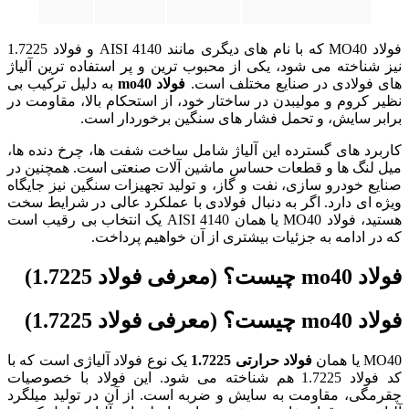
فولاد MO40 که با نام‌ های دیگری مانند AISI 4140 و فولاد 1.7225
نیز شناخته می‌ شود، یکی از محبوب‌ ترین و پر استفاده‌ ترین آلیاژ
های فولادی در صنایع مختلف است.
فولاد mo40
به دلیل ترکیب بی‌
نظیر کروم و مولیبدن در ساختار خود، از استحکام بالا، مقاومت در
برابر سایش، و تحمل فشار های سنگین برخوردار است.
کاربرد های گسترده این آلیاژ شامل ساخت شفت‌ ها، چرخ‌ دنده‌ ها،
میل‌ لنگ‌ ها و قطعات حساس ماشین‌ آلات صنعتی است. همچنین در
صنایع خودرو سازی، نفت و گاز، و تولید تجهیزات سنگین نیز جایگاه
ویژه‌ ای دارد. اگر به دنبال فولادی با عملکرد عالی در شرایط سخت
هستید، فولاد MO40 یا همان AISI 4140 یک انتخاب بی‌ رقیب است
که در ادامه به جزئیات بیشتری از آن خواهیم پرداخت.
فولاد mo40 چیست؟ (معرفی فولاد 1.7225)
فولاد mo40 چیست؟ (معرفی فولاد 1.7225)
MO40 یا همان
فولاد حرارتی 1.7225
یک نوع فولاد آلیاژی است که با
کد فولاد 1.7225 هم شناخته می‌ شود. این فولاد با خصوصیات
چقرمگی، مقاومت به سایش و ضربه است. از آن در تولید میلگرد