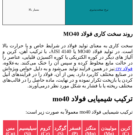
نرخ سخت‌پذیری
بسیار بالا
روند سخت کاری فولاد MO40
سخت‌ کاری به معنای تولید فولاد در شرایط خاص و با حرارت بالا
است. در تولید فولاد MO40 یا AISI 4140، با ترکیب آهن، کربن و
آلیاژ های دیگر در کوره الکتریکی یا کوره اکسیژن قلیایی، عناصر را
در حالت مایع مخلوط کرده و سپس آن را خنک می‌کنند. به‌علاوه،
فولاد crv
نیز در همین فرآیند تولید می‌شود و به دلیل خواص ویژه‌اش
در صنایع مختلف کاربرد دارد. پس از آن، فولاد را در فرآیندهای آنیل
کردن یا بازپخت تکرار نموده و در نهایت، ماده حاصل را در قالب‌های
مختلف ریخته یا با فشار به شکل مورد نظر درمی‌آورند.
ترکیب شیمیایی فولاد mo40
ترکیب شیمیایی
فولاد mo40
معمولاً به صورت زیر است:
کربن
مولیبدن
منگنز
فسفر
گوگرد
کروم
سیلیسیم
مس
(Cu)
(Si)
(Cr)
(S)
(P)
(Mn)
(Mo)
(C)