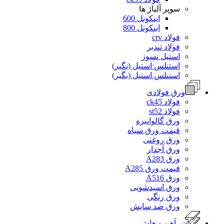
سوپر آلیاژ ها
اینکونل 600
اینکونل 800
فولاد crv
فولاد تندبر
استیل نسوز
استنلس استیل (نگیر)
استنلس استیل (بگیر)
ورق فولادی
فولاد ck45
فولاد st52
ورق گالوانیزه
قیمت ورق سیاه
ورق روغنی
ورق آجدار
ورق A283
قیمت ورق A285
ورق A516
ورق اسیدشویی
ورق رنگی
ورق ضد سایش
تیرآهن و هاش