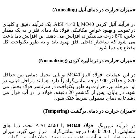
⭐میزان حرارت در دمای آنیل (Annealing)
در فرآیند آنیل کردن MO40 یا AISI 4140، یک فرآیند دقیق و کلیدی
در تقویت و بهبود خواص مکانیکی فولاد ها، دمای فلز را به یک مقدار
خاص، 870 درجه سانتیگراد، افزایش می ‌دهند. این افزایش دما باعث
می ‌شود که ساختار داخلی فلز بهبود یابد و به طور یکنواخت کل
مقطع هم دما شود.
⭐میزان حرارت در نرمالیزه کردن (Normalizing)
در این عملیات، فولاد آلیاژ MO40 توانایی تحمل دمایی بین حداقل
870 و حداکثر 900 درجه سانتی‌گراد را دارد. همانند مراحل قبلی، در
این مرحله نیز، حرارت به طور یکنواخت در سرتاسر فولاد پخش می
‌شود. در پایان، پس از گذشت 20 دقیقه، فولاد را در آب قرار می
‌دهند تا به دمای معمولی سریعاً خنک شود.
⭐میزان حرارت در دمای برگشت (Tempering)
در فرآیند تمپرینگ،
فولاد
MO40
یا AISI 4140 تحت دما های
متفاوتی، از 200 تا 650 درجه سانتی‌گراد، قرار می ‌گیرد. میزان
حرارت نهایی این فرآیند بر تغییرات در سختی فولاد تأثیر می ‌گذارد.