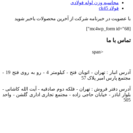
محاسبه وزن لوله فولادی
فولاد ck45
با عضویت در خبرنامه شرکت از آخرین محصولات باخبر شوید
[mc4wp_form id="68"]
تماس با ما
<span
02182802528
info@tarazfoolad.com
آدرس انبار : تهران - اتوبان فتح - کیلومتر 4 - رو به روی فتح 19 -
مجتمع پارس امیر پلاک 57
آدرس دفتر فروش : تهران - فلکه دوم صادقیه - آیت الله کاشانی -
بلوار اباذر - خیابان حاجی زاده - مجتمع تجاری اداری گلشن - واحد
505