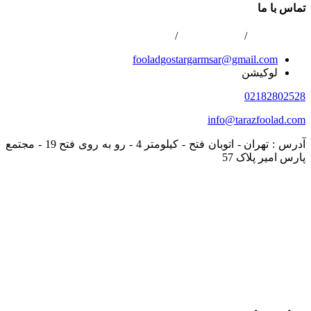
تماس با ما
02166800422
/
02166808996
/
0216688867
fooladgostargarmsar@gmail.com
لوکیشن
02182802528
info@tarazfoolad.com
آدرس : تهران - اتوبان فتح - کیلومتر 4 - رو به روی فتح 19 - مجتمع
پارس امیر پلاک 57