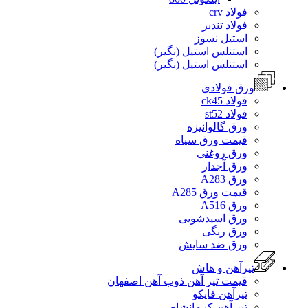
فولاد crv
فولاد تندبر
استیل نسوز
استنلس استیل (نگیر)
استنلس استیل (بگیر)
ورق فولادی
فولاد ck45
فولاد st52
ورق گالوانیزه
قیمت ورق سیاه
ورق روغنی
ورق آجدار
ورق A283
قیمت ورق A285
ورق A516
ورق اسیدشویی
ورق رنگی
ورق ضد سایش
تیرآهن و هاش
قیمت تیر آهن ذوب آهن اصفهان
تیرآهن فایکو
تیر آهن کرمانشاه