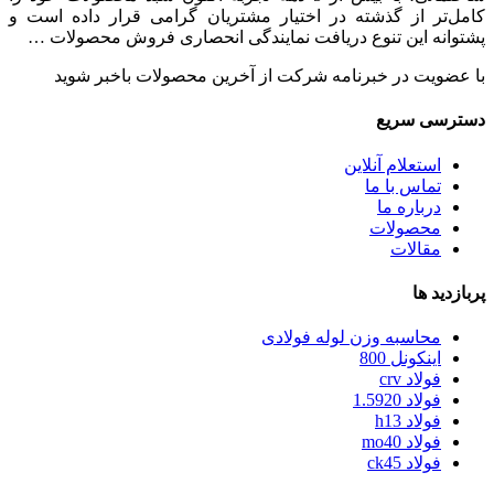
کامل‌تر از گذشته در اختیار مشتریان گرامی قرار داده است و
پشتوانه این تنوع دریافت نمایندگی انحصاری فروش محصولات …
با عضویت در خبرنامه شرکت از آخرین محصولات باخبر شوید
دسترسی سریع
استعلام آنلاین
تماس با ما
درباره ما
محصولات
مقالات
پربازدید ها
محاسبه وزن لوله فولادی
اینکونل 800
فولاد crv
فولاد 1.5920
فولاد h13
فولاد mo40
فولاد ck45