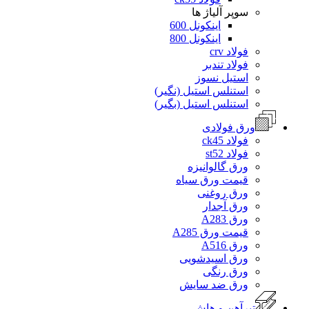
سوپر آلیاژ ها
اینکونل 600
اینکونل 800
فولاد crv
فولاد تندبر
استیل نسوز
استنلس استیل (نگیر)
استنلس استیل (بگیر)
ورق فولادی
فولاد ck45
فولاد st52
ورق گالوانیزه
قیمت ورق سیاه
ورق روغنی
ورق آجدار
ورق A283
قیمت ورق A285
ورق A516
ورق اسیدشویی
ورق رنگی
ورق ضد سایش
تیرآهن و هاش