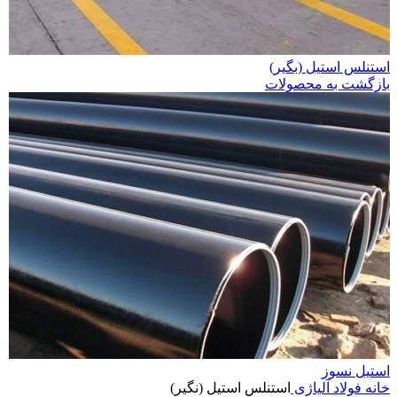
استنلس استیل (بگیر)
بازگشت به محصولات
استیل نسوز
خانه
فولاد آلیاژی
استنلس استیل (نگیر)