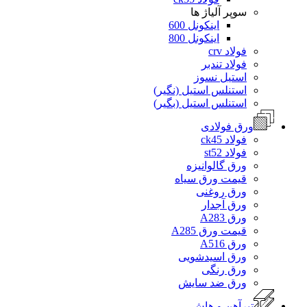
سوپر آلیاژ ها
اینکونل 600
اینکونل 800
فولاد crv
فولاد تندبر
استیل نسوز
استنلس استیل (نگیر)
استنلس استیل (بگیر)
ورق فولادی
فولاد ck45
فولاد st52
ورق گالوانیزه
قیمت ورق سیاه
ورق روغنی
ورق آجدار
ورق A283
قیمت ورق A285
ورق A516
ورق اسیدشویی
ورق رنگی
ورق ضد سایش
تیرآهن و هاش