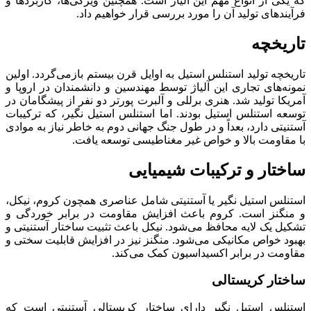
که یکی از انواع مهم این آلیاژ است. همچنین ویژگی‌ها، کاربردها و
فرآیندهای تولید آن را مورد بررسی قرار خواهیم داد.
تاریخچه
تاریخچه تولید استنلس استیل به اوایل قرن بیستم بازمی‌گردد. اولین
نمونه‌های تجاری این آلیاژ توسط مهندسین و دانشمندان در اروپا و
آمریکا تولید شد. هنری برللی و آلبرت پورتر دو نفر از پیشگامان در
توسعه استنلس استیل بودند. اما استنلس استیل نگیر، که ترکیبات
آستنیتی دارد، بعداً و در طول جنگ جهانی دوم به خاطر نیاز به موادی
با مقاومت بالا و خواص غیر مغناطیسی توسعه یافت.
ساختار و ترکیبات شیمیایی
استنلس استیل نگیر یا آستنیتی شامل عناصری همچون کروم، نیکل،
و منگنز است. کروم باعث افزایش مقاومت در برابر خوردگی و
تشکیل یک لایه محافظ می‌شود. نیکل باعث تثبیت ساختار آستنیتی و
بهبود خواص مکانیکی می‌شود. منگنز نیز در افزایش قابلیت سختی و
مقاومت در برابر اکسیداسیون کمک می‌کند.
ساختار کریستالی
استنلس استیل نگیر دارای ساختار کریستالی آستنیتی است که