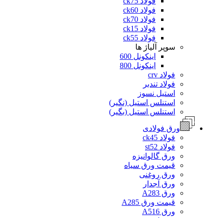
فولاد ck75
فولاد ck60
فولاد ck70
فولاد ck15
فولاد ck55
سوپر آلیاژ ها
اینکونل 600
اینکونل 800
فولاد crv
فولاد تندبر
استیل نسوز
استنلس استیل (نگیر)
استنلس استیل (بگیر)
ورق فولادی
فولاد ck45
فولاد st52
ورق گالوانیزه
قیمت ورق سیاه
ورق روغنی
ورق آجدار
ورق A283
قیمت ورق A285
ورق A516