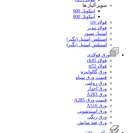
سوپر آلیاژ ها
اینکونل 600
اینکونل 800
فولاد crv
فولاد تندبر
استیل نسوز
استنلس استیل (نگیر)
استنلس استیل (بگیر)
ورق فولادی
فولاد ck45
فولاد st52
ورق گالوانیزه
قیمت ورق سیاه
ورق روغنی
ورق آجدار
ورق A283
قیمت ورق A285
ورق A516
ورق اسیدشویی
ورق رنگی
ورق ضد سایش
تیرآهن و هاش