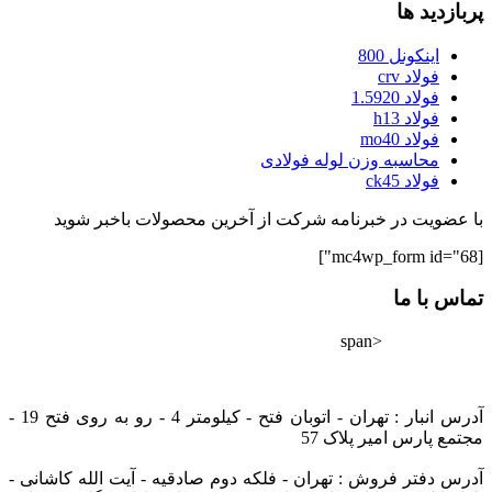
پربازدید ها
اینکونل 800
فولاد crv
فولاد 1.5920
فولاد h13
فولاد mo40
محاسبه وزن لوله فولادی
فولاد ck45
با عضویت در خبرنامه شرکت از آخرین محصولات باخبر شوید
[mc4wp_form id="68"]
تماس با ما
<span
02182802528
info@tarazfoolad.com
آدرس انبار : تهران - اتوبان فتح - کیلومتر 4 - رو به روی فتح 19 -
مجتمع پارس امیر پلاک 57
آدرس دفتر فروش : تهران - فلکه دوم صادقیه - آیت الله کاشانی -