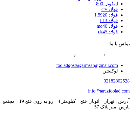
اینکونل 800
فولاد crv
فولاد 1.5920
فولاد h13
فولاد mo40
فولاد ck45
تماس با ما
02166800422
/
02166808996
/
0216688867
fooladgostargarmsar@gmail.com
لوکیشن
02182802528
info@tarazfoolad.com
آدرس : تهران - اتوبان فتح - کیلومتر 4 - رو به روی فتح 19 - مجتمع
پارس امیر پلاک 57